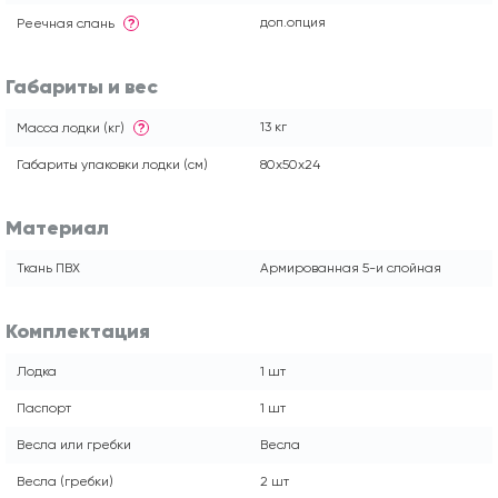
доп.опция
Реечная слань
?
Габариты и вес
13 кг
Масса лодки (кг)
?
Габариты упаковки лодки (см)
80x50x24
Материал
Ткань ПВХ
Армированная 5-и слойная
Комплектация
Лодка
1 шт
Паспорт
1 шт
Весла или гребки
Весла
Весла (гребки)
2 шт