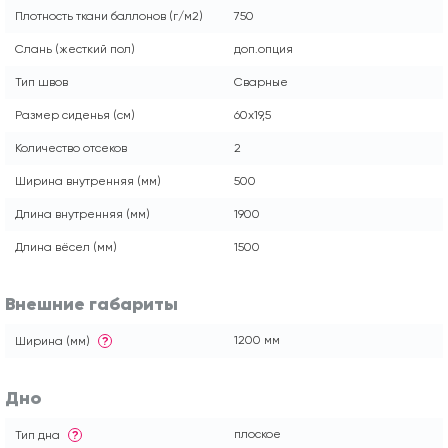
Плотность ткани баллонов (г/м2)
750
Слань (жесткий пол)
доп.опция
Тип швов
Сварные
Размер сиденья (см)
60x19,5
Количество отсеков
2
Ширина внутренняя (мм)
500
Длина внутренняя (мм)
1900
Длина вёсел (мм)
1500
Внешние габариты
1200 мм
Ширина (мм)
?
Дно
плоское
Тип дна
?