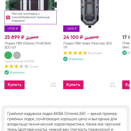
Мягкая накладка с
сумкойНавесной транецв
подарок!
-9700 ₽
-2600 ₽
25 899 ₽
24 100 ₽
17 
35 599 ₽
26 700 ₽
Лодк
Лодка ПВХ Юкона (YUKONA)
Лодка ПВХ Аква-Мастер 300
(вес
300 GT
ТР
В
38 отзывов
В наличии
3 варианта до 32 699 ₽
1 отзыв
В наличии
Купить
Купить
Ку
Гребная надувная лодка АКВА Оптима 260 — яркий пример
гребных лодок, сочетающих хорошую цену и выгодные для
владельца технические характеристики, такие как прочная
ткань (долговечность), низкий вес (легкость переноски) и