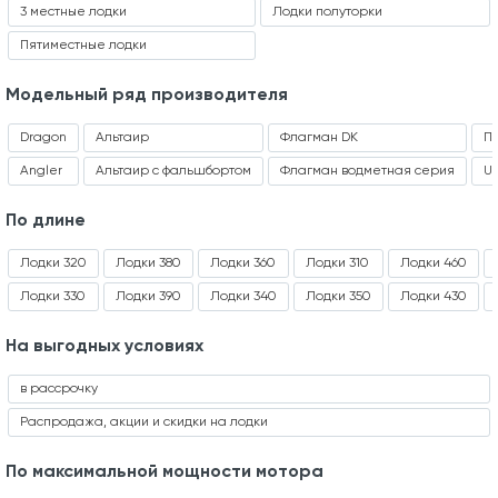
3 местные лодки
Лодки полуторки
Пятиместные лодки
Модельный ряд производителя
Dragon
Альтаир
Флагман DK
П
Angler
Альтаир с фальшбортом
Флагман водметная серия
Ur
По длине
Лодки 320
Лодки 380
Лодки 360
Лодки 310
Лодки 460
Лодки 330
Лодки 390
Лодки 340
Лодки 350
Лодки 430
На выгодных условиях
в рассрочку
Распродажа, акции и скидки на лодки
По максимальной мощности мотора