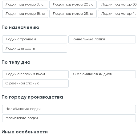
Лодки под мотор 8 лс
Лодки под мотор 20 лс
Лодки под мотор 30 
Лодки под мотор 18 лс
Лодки под мотор 25 лс
Лодки под мотор 4 л
По назначению
Лодки с транцем
Тоннельные лодки
Лодки для охоты
По типу дна
Лодки с плоским дном
С алюминиевым дном
С реечной сланью
По городу производства
Челябинские лодки
Московские лодки
Иные особенности