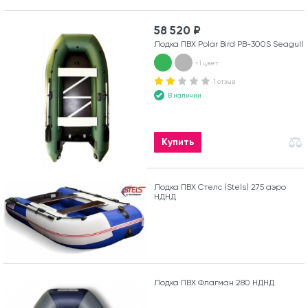
58 520 ₽
Лодка ПВХ Polar Bird PB-300S Seagull
+1 цвет
1 отзыв
В наличии
Купить
Лодка ПВХ Стелс (Stels) 275 аэро
НДНД
Лодка ПВХ Флагман 280 НДНД