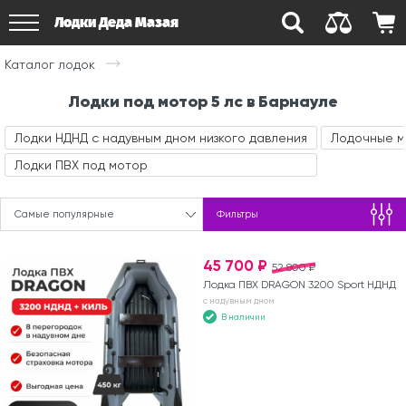
Лодки Деда Мазая
Каталог лодок
Лодки под мотор 5 лс в Барнауле
Лодки НДНД с надувным дном низкого давления
Лодочные 
Лодки ПВХ под мотор
Самые популярные
Фильтры
45 700 ₽
52 800 ₽
Лодка ПВХ DRAGON 3200 Sport НДНД
с надувным дном
В наличии