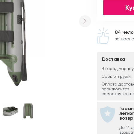
Ку
84 чел
за после
Доставка
В город
Барнау
Срок отгрузки
Оплата достав
производится
самостоятельно
Гаран
легко
возвр
До 14 
возвра