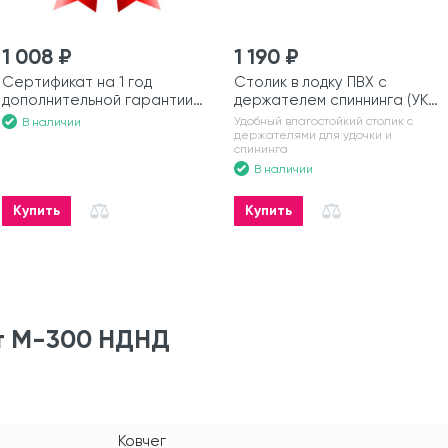
1 008 ₽
1 190 ₽
Сертификат на 1 год
Столик в лодку ПВХ с
дополнительной гарантии
держателем спиннинга (УКБ)
на моторную лодку
№6
Удобный влагостойкий столик с
В наличии
держателями для удочки и
спининга
В наличии
Купить
Купить
т М-300 НДНД
Ковчег