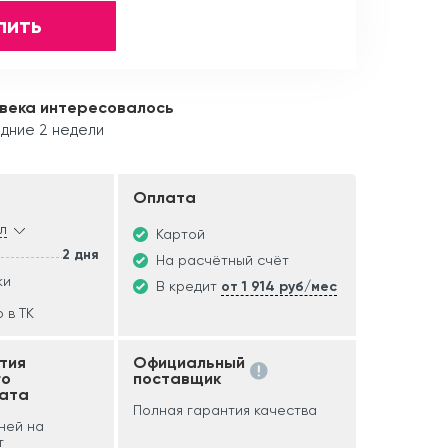
пить
овека интересовалось
дние 2 недели
Оплата
л
Картой
2 дня
На расчётный счёт
ки
В кредит
от 1 914 руб/мес
 в ТК
тия
Официальный
го
поставщик
ата
Полная гарантия качества
дней на
т