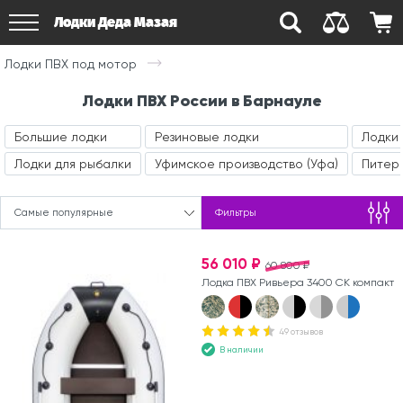
Лодки Деда Мазая
Лодки ПВХ под мотор
Лодки ПВХ России в Барнауле
Большие лодки
Резиновые лодки
Лодки 
Лодки для рыбалки
Уфимское производство (Уфа)
Питерс
Самые популярные
Фильтры
56 010 ₽
60 800 ₽
Лодка ПВХ Ривьера 3400 СК компакт
49 отзывов
В наличии