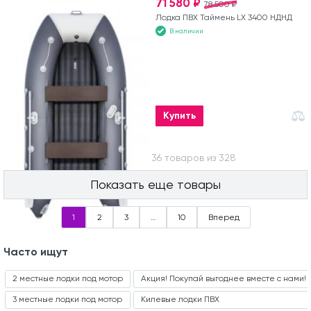
71 580 ₽
78 500 ₽
Лодка ПВХ Таймень LX 3400 НДНД
В наличии
Купить
Вы посмотрели 36 товаров из 328
Показать еще товары
1
2
3
…
10
Вперед
Часто ищут
2 местные лодки под мотор
Акция! Покупай выгоднее вместе с нами!
3 местные лодки под мотор
Килевые лодки ПВХ