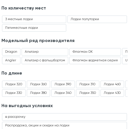
По количеству мест
3 местные лодки
Лодки полуторки
Пятиместные лодки
Модельный ряд производителя
Dragon
Альтаир
Флагман DK
П
Angler
Альтаир с фальшбортом
Флагман водметная серия
Ur
По длине
Лодки 320
Лодки 360
Лодки 390
Лодки 310
Лодки 460
Лодки 330
Лодки 380
Лодки 340
Лодки 350
Лодки 430
На выгодных условиях
в рассрочку
Распродажа, акции и скидки на лодки