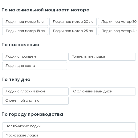
По максимальной мощности мотора
Лодки под мотор 8 лс
Лодки под мотор 20 лс
Лодки под мотор 30 
Лодки под мотор 18 лс
Лодки под мотор 25 лс
Лодки под мотор 4 л
По назначению
Лодки с транцем
Тоннельные лодки
Лодки для охоты
По типу дна
Лодки с плоским дном
С алюминиевым дном
С реечной сланью
По городу производства
Челябинские лодки
Московские лодки