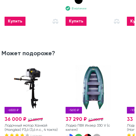
В наличии
Купить
Купить
Ку
Может подороже?
-6500 ₽
-5610 ₽
-10
36 000 ₽
37 290 ₽
33 
42 500 ₽
42 900 ₽
Лодочный мотор Ханкай
Лодка ПВХ Инзер 330 V (с
Лодо
(Hangkai) F3,6 (3,6 л.с., 4 такта)
килем)
(Hang
такта
4 отзыва