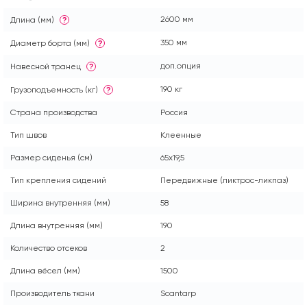
2600 мм
Длина (мм)
?
350 мм
Диаметр борта (мм)
?
доп.опция
Навесной транец
?
190 кг
Грузоподъемность (кг)
?
Страна производства
Россия
Тип швов
Клеенные
Размер сиденья (см)
65x19,5
Тип крепления сидений
Передвижные (ликтрос-ликпаз)
Ширина внутренняя (мм)
58
Длина внутренняя (мм)
190
Количество отсеков
2
Длина вёсел (мм)
1500
Производитель ткани
Scantarp