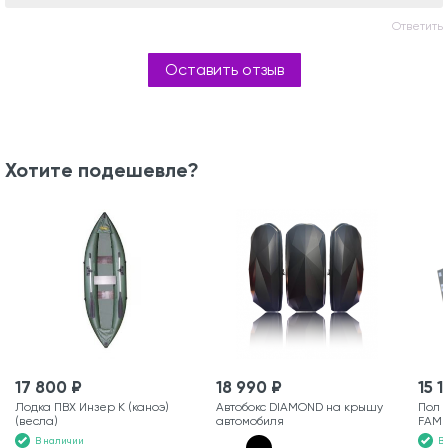
Ответить
Оставить отзыв
Хотите подешевле?
17 800 ₽
18 990 ₽
15 
Лодка ПВХ Инзер К (каноэ)
Автобокс DIAMOND на крышу
Пол д
(весла)
автомобиля
FAMI
В наличии
В