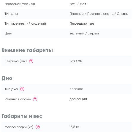
Навесной транец
Есть / Нет
Тип дна
Плоское / Реечная слань / Слань
Тип креплений сидений
Передвижные
Цвет
зеленый / серый
Внешние габариты
1230 мм
Ширина (мм)
?
Дно
плоское
Тип дна
?
доп.опция
Реечная слань
?
Габариты и вес
15,5 кг
Масса лодки (кг)
?