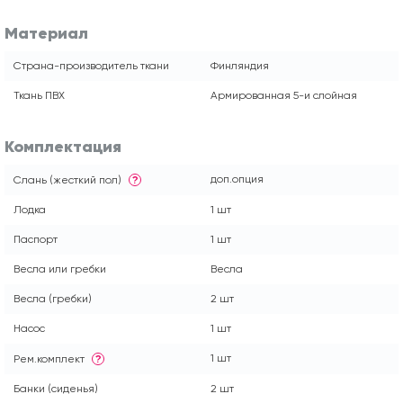
Материал
Страна-производитель ткани
Финляндия
Ткань ПВХ
Армированная 5-и слойная
Комплектация
доп.опция
Слань (жесткий пол)
?
Лодка
1 шт
Паспорт
1 шт
Весла или гребки
Весла
Весла (гребки)
2 шт
Насос
1 шт
1 шт
Рем.комплект
?
Банки (сиденья)
2 шт