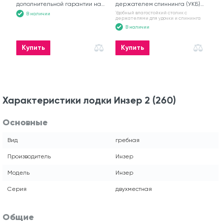
дополнительной гарантии на
держателем спиннинга (УКБ)
гребную лодку
№6
Удобный влагостойкий столик с
В наличии
держателями для удочки и спининга
В наличии
Купить
Купить
Характеристики лодки Инзер 2 (260)
Основные
Вид
гребная
Производитель
Инзер
Модель
Инзер
Серия
двухместная
Общие