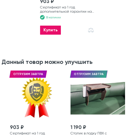
903 ₽
Сертификат на 1 год
дополнительной гарантии на
гребную лодку
В наличии
Купить
Данный товар можно улучшить
ОТГРУЗИМ ЗАВТРА
ОТГРУЗИМ ЗАВТРА
903 ₽
1 190 ₽
Сертификат на 1 год
Столик в лодку ПВХ с