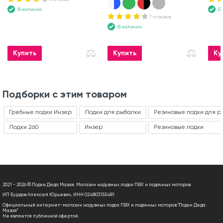
В наличии
В
7 отзывов
В наличии
Купить
Купить
Ку
Подборки с этим товаром
Гребные лодки Инзер
Лодки для рыбалки
Резиновые лодки для р
Лодки 260
Инзер
Резиновые лодки
2021 - 2026 © Лодки Деда Мазая. Магазин надувных лодок ПВХ и лодочных моторов
ИП Бурдов Алексей Юрьевич, ИНН 024803155481
Официальный интернет-магазин надувных лодок ПВХ и лодочных моторов "Лодки Деда
Мазая"
Не является публичной офертой.