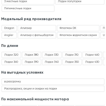
3 местные лодки
Лодки полуторки
Пятиместные лодки
Модельный ряд производителя
Dragon
Альтаир
Флагман DK
П
Angler
Альтаир с фальшбортом
Флагман водметная серия
Ur
По длине
Лодки 320
Лодки 380
Лодки 330
Лодки 310
Лодки 460
Лодки 360
Лодки 390
Лодки 340
Лодки 350
Лодки 430
На выгодных условиях
в рассрочку
Распродажа, акции и скидки на лодки
По максимальной мощности мотора