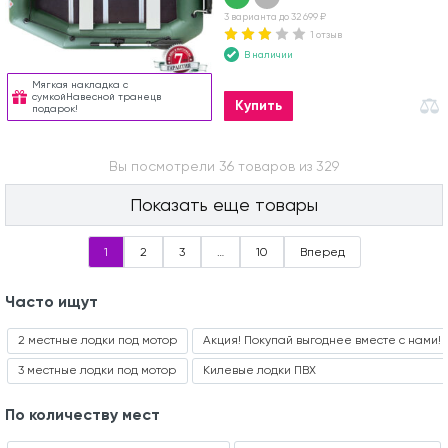
3 варианта до 32 699 ₽
1 отзыв
В наличии
Мягкая накладка с
сумкойНавесной транецв
Купить
подарок!
Вы посмотрели 36 товаров из 329
Показать еще товары
1
2
3
…
10
Вперед
Часто ищут
2 местные лодки под мотор
Акция! Покупай выгоднее вместе с нами!
3 местные лодки под мотор
Килевые лодки ПВХ
По количеству мест