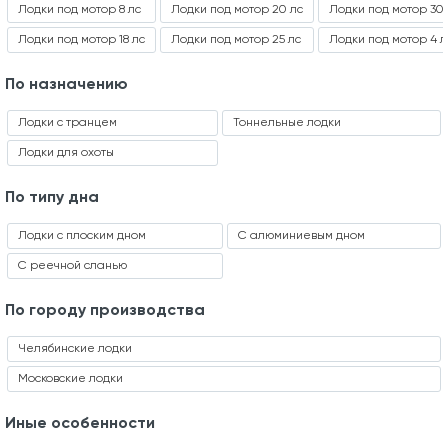
Лодки под мотор 8 лс
Лодки под мотор 20 лс
Лодки под мотор 30 
Лодки под мотор 18 лс
Лодки под мотор 25 лс
Лодки под мотор 4 л
По назначению
Лодки с транцем
Тоннельные лодки
Лодки для охоты
По типу дна
Лодки с плоским дном
С алюминиевым дном
С реечной сланью
По городу производства
Челябинские лодки
Московские лодки
Иные особенности