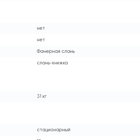
нет
нет
Фанерная слань
слань-книжка
31 кг
стационарный