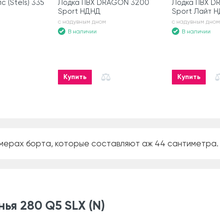
 (Stels) 335
Лодка ПВХ DRAGON 3200
Лодка ПВХ D
Sport НДНД
Sport Лайт 
с надувным дном
с надувным дном
В наличии
В наличии
Купить
Купить
азмерах борта, которые составляют аж 44 сантиметра. 
ья 280 Q5 SLХ (N)