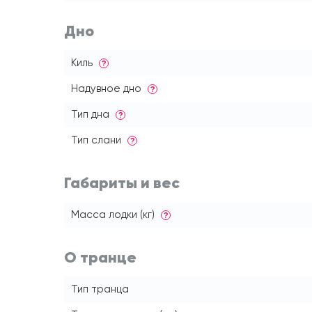
Дно
Киль
?
Надувное дно
?
Тип дна
?
Тип слани
?
Габариты и вес
Масса лодки (кг)
?
О транце
Тип транца