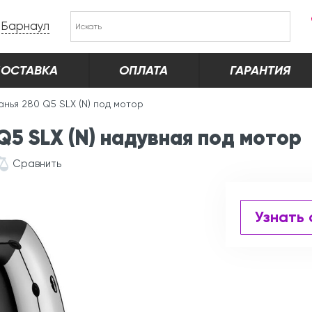
Барнаул
ОСТАВКА
ОПЛАТА
ГАРАНТИЯ
анья 280 Q5 SLХ (N) под мотор
5 SLХ (N) надувная под мотор
Сравнить
Узнать 