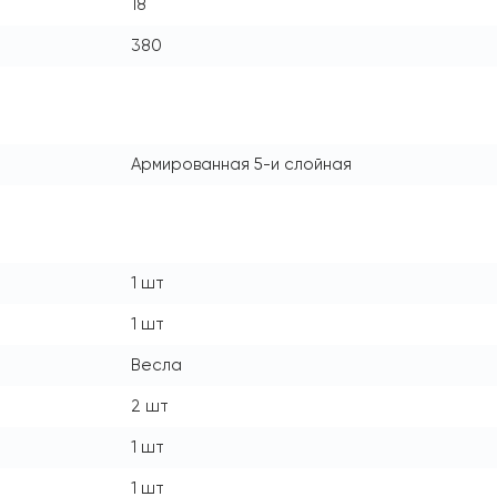
18
380
Армированная 5-и слойная
1 шт
1 шт
Весла
2 шт
1 шт
1 шт