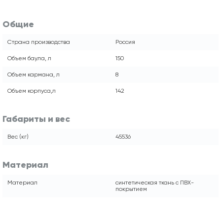
Общие
Страна производства
Россия
Объем баула, л
150
Объем кармана, л
8
Объем корпуса,л
142
Габариты и вес
Вес (кг)
45536
Материал
Материал
синтетическая ткань с ПВХ-
покрытием