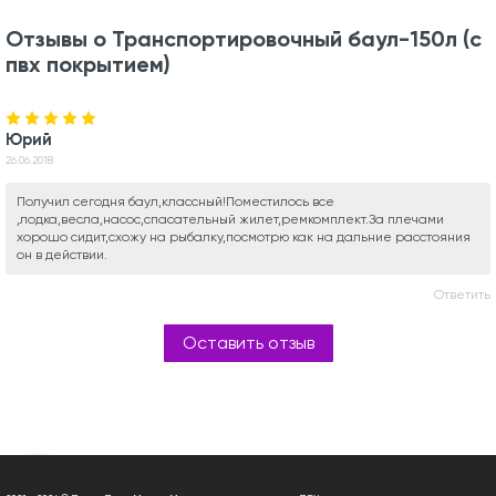
Отзывы о Транспортировочный баул-150л (с
пвх покрытием)
Юрий
26.06.2018
Получил сегодня баул,классный!Поместилось все
,лодка,весла,насос,спасательный жилет,ремкомплект.За плечами
хорошо сидит,схожу на рыбалку,посмотрю как на дальние расстояния
он в действии.
Ответить
Оставить отзыв