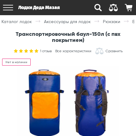
Лодки Деда Мазая
Каталог лодок
Аксессуары для лодок
Рюкзаки
Б
Транспортировочный баул-150л (с пвх
покрытием)
1
отзыв
Все характеристики
Сравнить
Нет в наличии