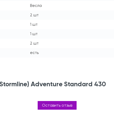
Весла
2 шт
1 шт
1 шт
2 шт
есть
tormline) Adventure Standard 430
Оставить отзыв