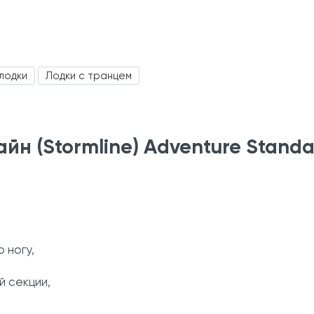
лодки
Лодки с транцем
н (Stormline) Adventure Standa
 ногу,
й секции,