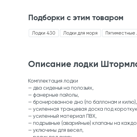
Подборки с этим товаром
Лодки 430
Лодки для моря
Пятиместные 
Описание лодки Штормлай
Комплектация лодки
— два сиденья на полозьях,
— фанерные пайолы,
— бронированное дно (по баллонам и килю),
— усиленная транцевая доска под короткую
— усиленный материал ПВХ,
— подрывные (аварийные) клапаны на каждо
— уключины для весел,
— ролик под якорь,