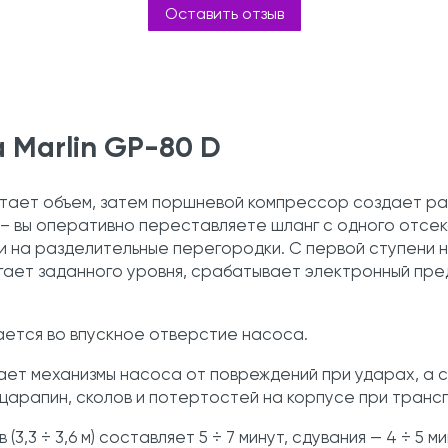
Оставить отзыв
 Marlin GP-80 D
етает объем, затем поршневой компрессор создает р
– вы оперативно переставляете шланг с одного отсек
зки на разделительные перегородки. С первой ступени
игает заданного уровня, срабатывает электронный пре
ается во впускное отверстие насоса.
ает механизмы насоса от повреждений при ударах, а с
я царапин, сколов и потертостей на корпусе при транс
,3 ÷ 3,6 м) составляет 5 ÷ 7 минут, сдувания — 4 ÷ 5 м