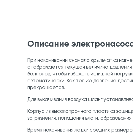
Описание электронасоса
При накачивании сначала крыльчатка нагн
отображается текущая величина давления 
баллонов, чтобы избежать излишней нагру
автоматически. Как только давление дост
прекращается.
Для выкачивания воздуха шланг устанавлив
Корпус из высокопрочного пластика защищ
загрязнения, попадания влаги, образовани
Время накачивания лодки средних размеров (3