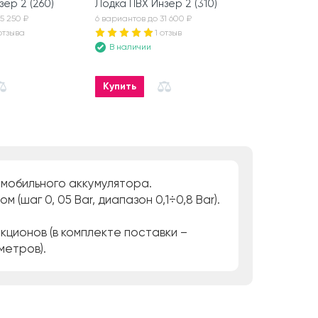
зер 2 (260)
Лодка ПВХ Инзер 2 (310)
Пол для пал
FAMILY T Э
5 250 ₽
6 вариантов до 31 600 ₽
В наличии
отзыва
1 отзыв
В наличии
Купить
Купить
мобильного аккумулятора.
шаг 0, 05 Bar, диапазон 0,1÷0,8 Bar).
кционов (в комплекте поставки –
метров).