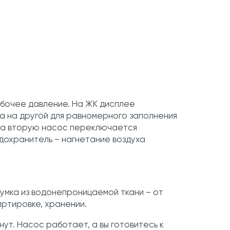
абочее давление. На ЖК дисплее
а на другой для равномерного заполнения
 на вторую насос переключается
дохранитель – нагнетание воздуха
умка из водонепроницаемой ткани – от
пртировке, хранении.
инут. Насос работает, а вы готовитесь к