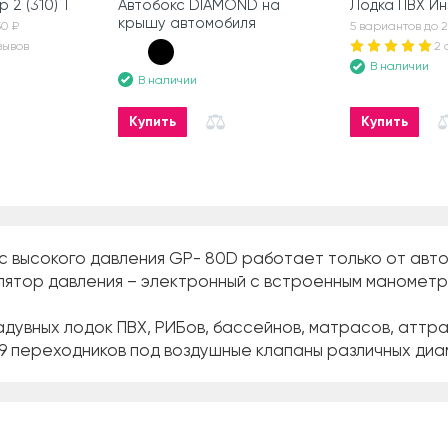
 2 (310) Т
Автобокс DIAMOND на
Лодка ПВХ Ин
крышу автомобиля
50 ₽
5 вариантов до 2
зывов
2 
В наличии
В наличии
Купить
Купить
 высокого давления GP- 80D работает только от авто
ятор давления – электронный с встроенным манометром (
дувных лодок ПВХ, РИБов, бассейнов, матрасов, аттра
9 переходников под воздушные клапаны различных диа