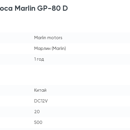
оса Marlin GP-80 D
Marlin motors
Марлин (Marlin)
1 год
Китай
DC12V
20
500