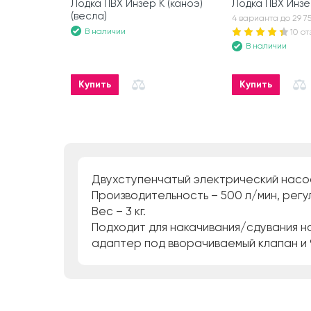
Лодка ПВХ Инзер К (каноэ)
Лодка ПВХ Инзер
(весла)
4 варианта до 29 7
В наличии
10 от
В наличии
Купить
Купить
Двухступенчатый электрический насос
Производительность – 500 л/мин, регул
Вес – 3 кг.
Подходит для накачивания/сдувания на
адаптер под вворачиваемый клапан и 