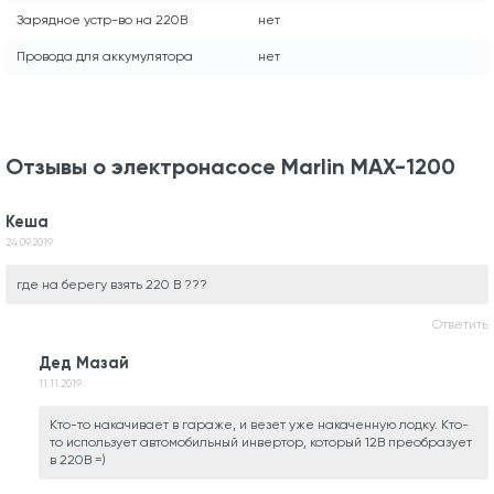
Зарядное устр-во на 220В
нет
Провода для аккумулятора
нет
Отзывы о электронасосе Marlin MAX-1200
Кеша
24.09.2019
где на берегу взять 220 В ???
Ответить
Дед Мазай
11.11.2019
Кто-то накачивает в гараже, и везет уже накаченную лодку. Кто-
то использует автомобильный инвертор, который 12В преобразует
в 220В =)