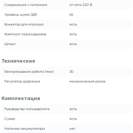
Соединение с питанием
от сети 220 В
Уровень шума (Дб)
65
Конектор для клапана
есть
Комплект переходников
есть
Шланг
есть
Технические
Беспрерывная работа (мин)
30
Регулятор давления
механический ролик
Комплектация
Руководство пользователя
есть
Сумка
есть
Наличие аккумулятора
нет