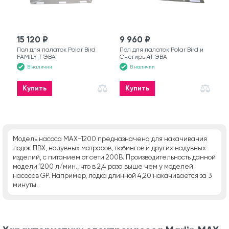
15 120 ₽
9 960 ₽
Пол для палаток Polar Bird
Пол для палаток Polar Bird и
FAMILY T ЭВА
Снегирь 4T ЭВА
В наличии
В наличии
Купить
Купить
Модель насоса MAX-1200 предназначена для накачивания
лодок ПВХ, надувных матрасов, тюбингов и других надувных
изделий, с питанием от сети 200B. Производительность данной
модели 1200 л/мин., что в 2,4 раза выше чем у моделей
насосов GP. Например, лодка длинной 4,20 накачивается за 3
минуты.