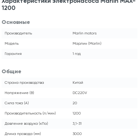
Характеристики электронасоса Marlin MAX-
1200
Основные
Производитель
Marlin motors
Модель
Марлин (Marlin)
Гарантия
1 год
Общие
Страна производства
Китай
Напряжение (В)
DC220V
Сила тока (А)
20
Производительность (л/мин)
1200
Давление воздуха (кПа)
3,1-31
Длина провода (мм)
3000