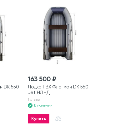
163 500 ₽
н DK 550
Лодка ПВХ Флагман DK 550
Jet НДНД
1 отзыв
В наличии
Купить