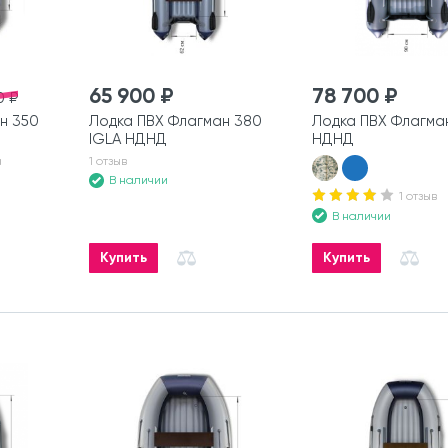
65 900 ₽
78 700 ₽
0 ₽
н 350
Лодка ПВХ Флагман 380
Лодка ПВХ Флагма
IGLA НДНД
НДНД
а
1 отзыв
В наличии
1 отзыв
В наличии
Купить
Купить