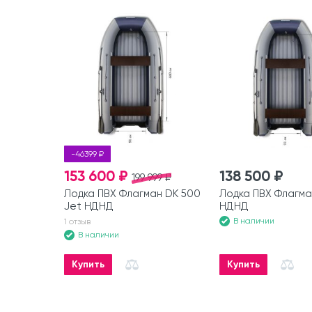
-46399 ₽
153 600 ₽
138 500 ₽
199 999 ₽
Лодка ПВХ Флагман DK 500
Лодка ПВХ Флагма
Jet НДНД
НДНД
В наличии
1 отзыв
В наличии
Купить
Купить