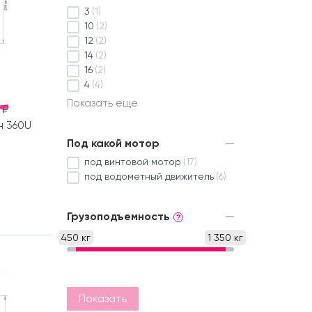
3
(1)
10
(2)
12
(2)
14
(2)
16
(2)
4
(4)
Показать еще
 ₽
н 360U
Под какой мотор
под винтовой мотор
(17)
под водометный движитель
(6)
Грузоподъемность
?
450 кг
1 350 кг
Показать