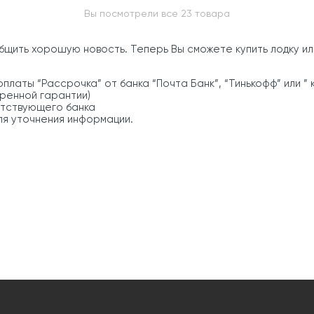
Вы посмотрели все 23 товара
бщить хорошую новость. Теперь Вы сможете купить лодку ил
платы “Рассрочка” от банка “Почта Банк”, “Тинькофф” или ”
ренной гарантии)
етствующего банка
ля уточнения информации.