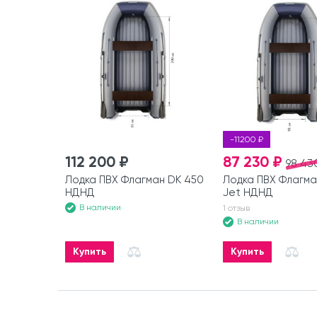
-11200 ₽
112 200 ₽
87 230 ₽
98 43
Лодка ПВХ Флагман DK 450
Лодка ПВХ Флагма
НДНД
Jet НДНД
В наличии
1 отзыв
В наличии
Купить
Купить