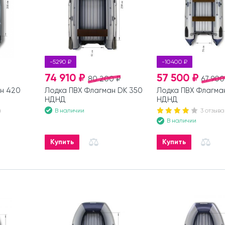
-5290 ₽
-10400 ₽
74 910 ₽
57 500 ₽
80 200 ₽
67 900
н 420
Лодка ПВХ Флагман DK 350
Лодка ПВХ Флагма
НДНД
НДНД
В наличии
а
3 отзыва
В наличии
Купить
Купить