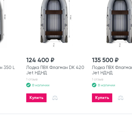
124 400 ₽
135 500 ₽
н 350 L
Лодка ПВХ Флагман DK 420
Лодка ПВХ Флагма
Jet НДНД
Jet НДНД
1 отзыв
1 отзыв
В наличии
В наличии
Купить
Купить