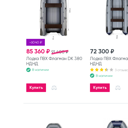
-6040 ₽
85 360 ₽
72 300 ₽
91 400 ₽
Лодка ПВХ Флагман DK 380
Лодка ПВХ Флагма
НДНД
НДНД
В наличии
3 отзыв
В наличии
Купить
Купить