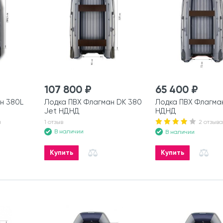
107 800 ₽
65 400 ₽
н 380L
Лодка ПВХ Флагман DK 380
Лодка ПВХ Флагма
Jet НДНД
НДНД
а
1 отзыв
2 отзыва
В наличии
В наличии
Купить
Купить