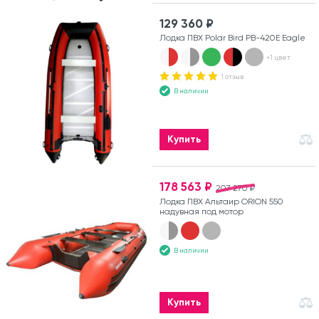
129 360 ₽
Лодка ПВХ Polar Bird PB-420E Eagle
+1 цвет
1 отзыв
В наличии
Купить
178 563 ₽
207 270 ₽
Лодка ПВХ Альтаир ORION 550
надувная под мотор
В наличии
Купить