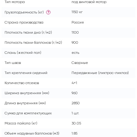
Тип мотора
под винтовой мотор
1150 кг
Грузоподъемность (кг)
?
Страна производства
Россия
Плотность ткани дна (г/м2)
1100
Плотность ткани баллонов (г/м2)
900
Слань (жесткий пол)
есть
Тип швов
Сварные
Тип крепления сидений
Передвижные (ликтрос-ликпаз)
Количество отсеков
4+1
Ширина внутренняя (мм)
960
Длина внутренняя (мм)
2850
Сумка для комплектующих
1 шт.
Масса пайола (кг)
30.05
Объем надувных баллонов (м3)
1.85