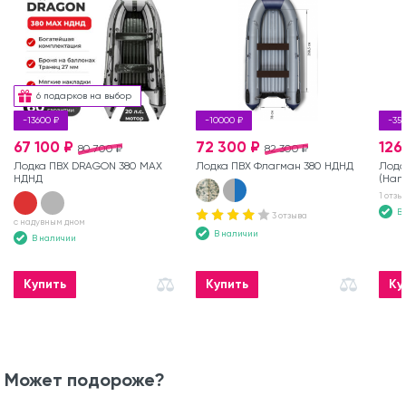
6 подарков на выбор
-13600 ₽
-10000 ₽
-35
67 100 ₽
72 300 ₽
126
80 700 ₽
82 300 ₽
Лодка ПВХ DRAGON 380 MAX
Лодка ПВХ Флагман 380 НДНД
Лодо
НДНД
(Hang
1 отзы
В
3 отзыва
с надувным дном
В наличии
В наличии
Купить
Купить
Ку
Может подороже?