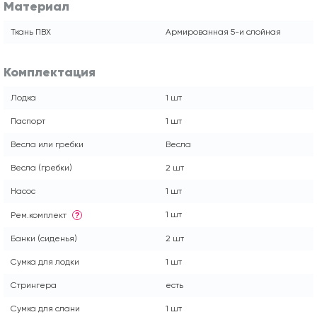
Материал
Ткань ПВХ
Армированная 5-и слойная
Комплектация
Лодка
1 шт
Паспорт
1 шт
Весла или гребки
Весла
Весла (гребки)
2 шт
Насос
1 шт
1 шт
Рем.комплект
?
Банки (сиденья)
2 шт
Сумка для лодки
1 шт
Стрингера
есть
Сумка для слани
1 шт