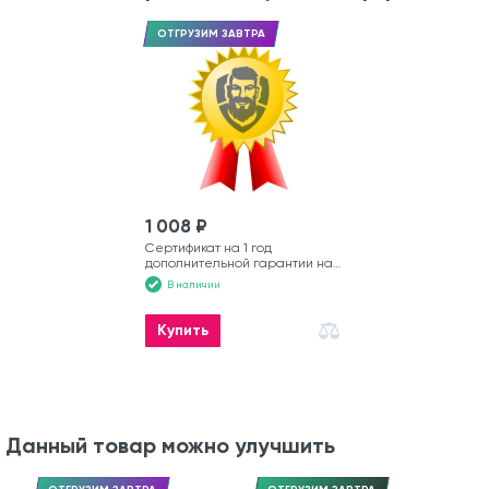
ОТГРУЗИМ ЗАВТРА
1 008 ₽
Сертификат на 1 год
дополнительной гарантии на
моторную лодку
В наличии
Купить
Данный товар можно улучшить