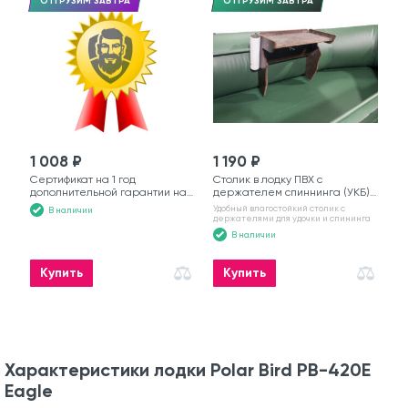
ОТГРУЗИМ ЗАВТРА
ОТГРУЗИМ ЗАВТРА
1 008 ₽
1 190 ₽
Сертификат на 1 год
Столик в лодку ПВХ с
дополнительной гарантии на
держателем спиннинга (УКБ)
моторную лодку
№6
Удобный влагостойкий столик с
В наличии
держателями для удочки и спининга
В наличии
Купить
Купить
Характеристики лодки Polar Bird PB-420E
Eagle