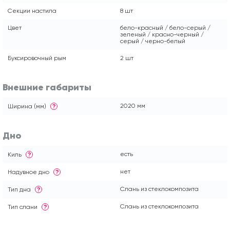
Секции настила
8 шт
Цвет
бело-красный / бело-серый /
зеленый / красно-черный /
серый / черно-белый
Буксировочный рым
2 шт
Внешние габариты
2020 мм
Ширина (мм)
?
Дно
есть
Киль
?
нет
Надувное дно
?
Слань из стеклокомпозита
Тип дна
?
Слань из стеклокомпозита
Тип слани
?