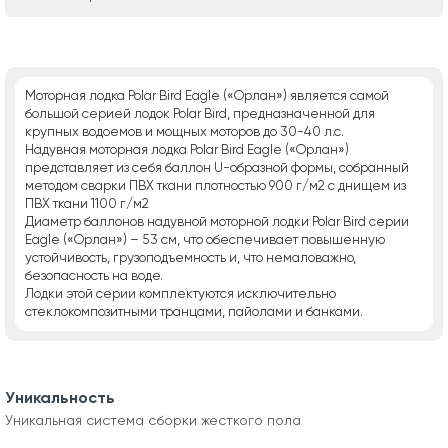
Моторная лодка Polar Bird Eagle («Орлан») является самой
большой серией лодок Polar Bird, предназначенной для
крупных водоемов и мощных моторов до 30-40 л.с.
Надувная моторная лодка Polar Bird Eagle («Орлан»)
представляет из себя баллон U-образной формы, собранный
методом сварки ПВХ ткани плотностью 900 г/м2 с днищем из
ПВХ ткани 1100 г/м2
Диаметр баллонов надувной моторной лодки Polar Bird серии
Eagle («Орлан») – 53 см, что обеспечивает повышенную
устойчивость, грузоподъемность и, что немаловажно,
безопасность на воде.
Лодки этой серии комплектуются исключительно
стеклокомпозитными транцами, пайолами и банками.
Уникальность
Уникальная система сборки жесткого пола