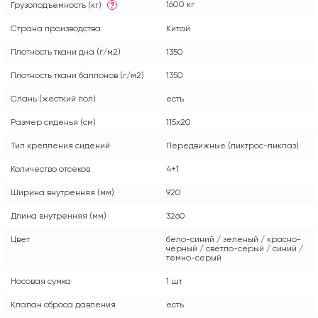
1600 кг
Грузоподъемность (кг)
?
Страна производства
Китай
Плотность ткани дна (г/м2)
1350
Плотность ткани баллонов (г/м2)
1350
Слань (жесткий пол)
есть
Размер сиденья (см)
115x20
Тип крепления сидений
Передвижные (ликтрос-ликпаз)
Количество отсеков
4+1
Ширина внутренняя (мм)
920
Длина внутренняя (мм)
3260
Цвет
бело-синий / зеленый / красно-
черный / светло-серый / синий /
темно-серый
Носовая сумка
1 шт
Клапан сброса давления
есть