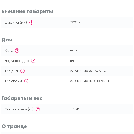
Внешние габариты
1920 мм
Ширина (мм)
?
Дно
есть
Киль
?
нет
Надувное дно
?
Алюминиевая слань
Тип дна
?
Алюминиевые пайолы
Тип слани
?
Габариты и вес
114 кг
Масса лодки (кг)
?
О транце