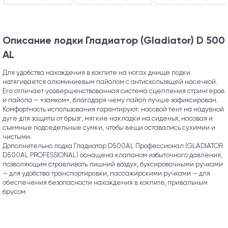
Описание лодки Гладиатор (Gladiator) D 500
AL
Для удобства нахождения в кокпите на ногах днище лодки
натягивается алюминиевым пайолом с антискользящей насечкой.
Его отличает усовершенствованная система сцепления стрингеров
и пайола — «замком», благодаря чему пайол лучше зафиксирован.
Комфортность использования гарантируют: носовой тент на надувной
дуге для защиты от брызг, мягкие накладки на сиденья, носовая и
съемные подседельные сумки, чтобы вещи оставались сухимии и
чистыми.
Дополнительно лодка Гладиатор D500AL Профессионал (GLADIATOR
D500AL PROFESSIONAL) оснащена клапаном избыточного давления,
позволяющим стравливать лишний воздух, буксировочными ручками
— для удобства транспортировки, пассажирскими ручками — для
обеспечения безопасности нахождения в кокпите, привальным
брусом.