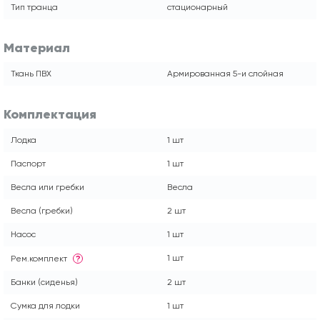
Тип транца
стационарный
Материал
Ткань ПВХ
Армированная 5-и слойная
Комплектация
Лодка
1 шт
Паспорт
1 шт
Весла или гребки
Весла
Весла (гребки)
2 шт
Насос
1 шт
1 шт
Рем.комплект
?
Банки (сиденья)
2 шт
Сумка для лодки
1 шт