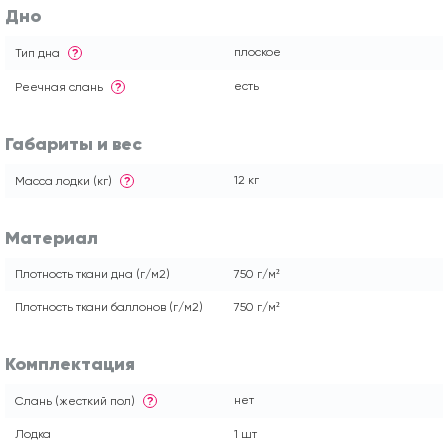
Дно
плоское
Тип дна
?
есть
Реечная слань
?
Габариты и вес
12 кг
Масса лодки (кг)
?
Материал
Плотность ткани дна (г/м2)
750 г/м²
Плотность ткани баллонов (г/м2)
750 г/м²
Комплектация
нет
Слань (жесткий пол)
?
Лодка
1 шт