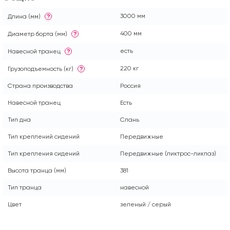
3000 мм
Длина (мм)
?
400 мм
Диаметр борта (мм)
?
есть
Навесной транец
?
220 кг
Грузоподъемность (кг)
?
Страна производства
Россия
Навесной транец
Есть
Тип дна
Слань
Тип креплений сидений
Передвижные
Тип крепления сидений
Передвижные (ликтрос-ликпаз)
Высота транца (мм)
381
Тип транца
навесной
Цвет
зеленый / серый