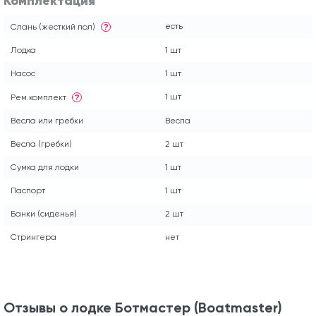
Комплектация
есть
Слань (жесткий пол)
?
Лодка
1 шт
Насос
1 шт
1 шт
Рем.комплект
?
Весла или гребки
Весла
Весла (гребки)
2 шт
Сумка для лодки
1 шт
Паспорт
1 шт
Банки (сиденья)
2 шт
Стрингера
нет
Отзывы о лодке Ботмастер (Boatmaster)