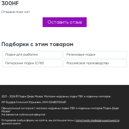
300HF
Отзывов пока нет
Оставить отзыв
Подборки с этим товаром
Лодки для рыбалки
Резиновые лодки
Питерские лодки (СПб)
Российское производство
2021 - 2026 © Лодки Деда Мазая. Магазин надувных лодок ПВХ и лодочных моторов
ИП Бурдов Алексей Юрьевич, ИНН 024803155481
Официальный интернет-магазин надувных лодок ПВХ и лодочных моторов "Лодки Деда
Мазая"
Не является публичной офертой.
Отправляя любую форму на сайте, вы соглашаетесь с
политикой конфиденциальности
данного сайта