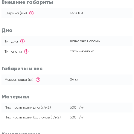
Внешние габариты
1370 мм
Ширина (мм)
?
Дно
Фанерная слань
Тип дна
?
слань-книжка
Тип слани
?
Габариты и вес
24 кг
Масса лодки (кг)
?
Материал
Плотность ткани дна (г/м2)
600 г/м²
Плотность ткани баллонов (г/м2)
600 г/м²