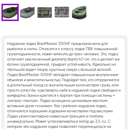
Надувная лодка BoatMaster 300HF предназначена для
рыбалки и охоты. Относится к классу лодок ПВХ повышенной
грузоподъемности, может вмесить до трех человек. Эту лодку
отличает увеличенный диаметр борта 40 см, что и делает ее
более грузоподъемной, придает устойчивость. Идеальна на
«большой воде» (море, крупные озера с большой волной).
Лодка BoatMaster 300HF обладает повышенным внутренним
объемом и вместительностью. Подойдет тем, кто отправляется
в длительный поход со значительным количеством груза, или
просто хотел бы чувствовать себя в надувной лодке свободно и
комфортно. Банки крепятся к бортам при помощи системы »
ликтрос-ликпаз». Лодка оснащена целиковым жестким
вставным дном «книжка». Как гребная надувная лодка,
отличается хорошими ходовыми качествами под веслами.
Лодка укомплектована навесным транцем и поэтому
универсальна. Может устанавливаться мотор до 3,5 л.с. С
мотором эта надувная лодка позволяет перемещаться на