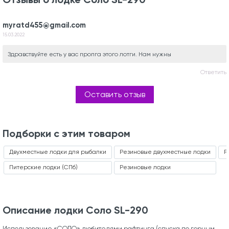
myratd455@gmail.com
15.03.2022
Здравствуйте есть у вас пропга этого лотги. Нам нужны
Ответить
Оставить отзыв
Подборки с этим товаром
Двухместные лодки для рыбалки
Резиновые двухместные лодки
Р
Питерские лодки (СПб)
Резиновые лодки
Описание лодки Соло SL-290
Использование «СОЛО» любителями рафтинга (спуска по горным