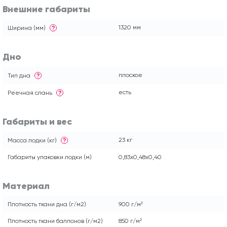
Внешние габариты
1320 мм
Ширина (мм)
?
Дно
плоское
Тип дна
?
есть
Реечная слань
?
Габариты и вес
23 кг
Масса лодки (кг)
?
Габариты упаковки лодки (м)
0,83x0,48x0,40
Материал
Плотность ткани дна (г/м2)
900 г/м²
Плотность ткани баллонов (г/м2)
850 г/м²