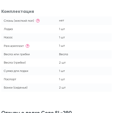
Комплектация
нет
Слань (жесткий пол)
?
Лодка
1 шт
Насос
1 шт
1 шт
Рем.комплект
?
Весла или гребки
Весла
Весла (гребки)
2 шт
Сумка для лодки
1 шт
Паспорт
1 шт
Банки (сиденья)
2 шт
Отзывы о лодке Соло SL-290