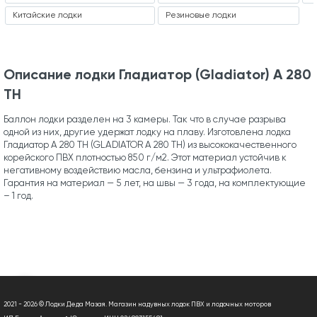
Китайские лодки
Резиновые лодки
Описание лодки Гладиатор (Gladiator) A 280
ТН
Баллон лодки разделен на 3 камеры. Так что в случае разрыва
одной из них, другие удержат лодку на плаву. Изготовлена лодка
Гладиатор А 280 ТН (GLADIATOR A 280 ТН) из высококачественного
корейского ПВХ плотностью 850 г/м2. Этот материал устойчив к
негативному воздействию масла, бензина и ультрафиолета.
Гарантия на материал — 5 лет, на швы — 3 года, на комплектующие
– 1 год.
2021 - 2026 © Лодки Деда Мазая. Магазин надувных лодок ПВХ и лодочных моторов