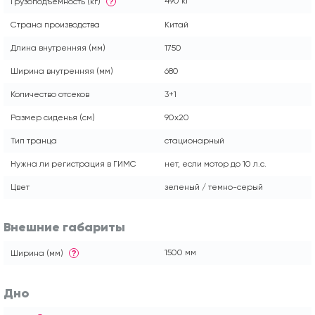
490 кг
Грузоподъемность (кг)
?
Страна производства
Китай
Длина внутренняя (мм)
1750
Ширина внутренняя (мм)
680
Количество отсеков
3+1
Размер сиденья (см)
90x20
Тип транца
стационарный
Нужна ли регистрация в ГИМС
нет, если мотор до 10 л.с.
Цвет
зеленый / темно-серый
Внешние габариты
1500 мм
Ширина (мм)
?
Дно