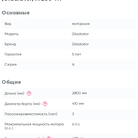
Основные
Вид
моторная
Модель
Gladiator
Бренд
Gladiator
Гарантия
5 лет
Серия
A
Общие
2800 мм
Длина (мм)
?
410 мм
Диаметр борта (мм)
?
Пассажировместимость (чел)
3
Максимальная мощность мотора
6 л.с.
(л.с.)