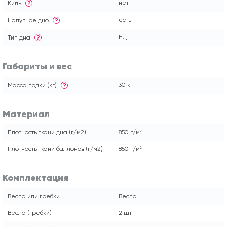
нет
Киль
?
есть
Надувное дно
?
НД
Тип дна
?
Габариты и вес
30 кг
Масса лодки (кг)
?
Материал
Плотность ткани дна (г/м2)
850 г/м²
Плотность ткани баллонов (г/м2)
850 г/м²
Комплектация
Весла или гребки
Весла
Весла (гребки)
2 шт