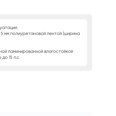
уатации.
е 5 мм полиуретановой лентой (ширина
нной ламинированной влагостойкой
о 15 л.с.