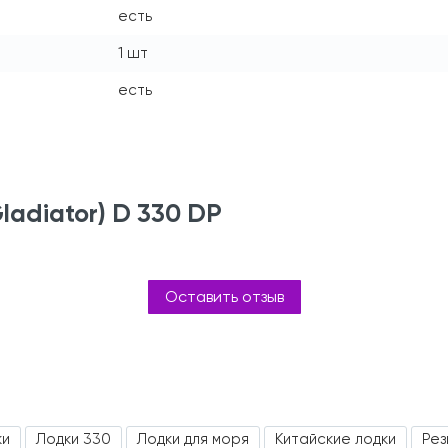
есть
1 шт
есть
ladiator) D 330 DP
Оставить отзыв
ки
Лодки 330
Лодки для моря
Китайские лодки
Рез