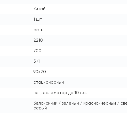
Китай
1 шт
есть
2210
700
3+1
90x20
стационарный
нет, если мотор до 10 л.с.
бело-синий / зеленый / красно-черный / с
серый