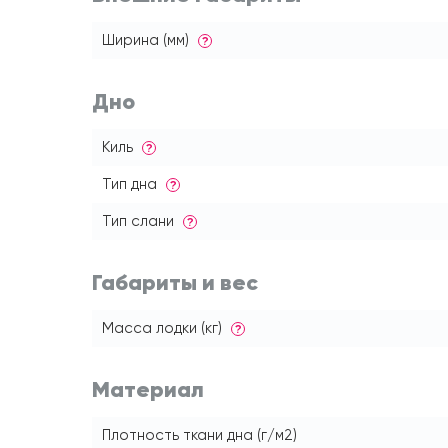
Ширина (мм)
?
Дно
Киль
?
Тип дна
?
Тип слани
?
Габариты и вес
Масса лодки (кг)
?
Материал
Плотность ткани дна (г/м2)