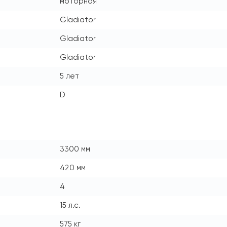
моторная
Gladiator
Gladiator
Gladiator
5 лет
D
3300 мм
420 мм
4
15 л.с.
575 кг