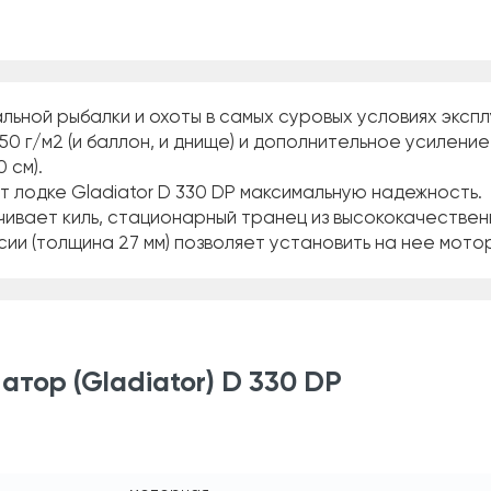
ьной рыбалки и охоты в самых суровых условиях экспл
50 г/м2 (и баллон, и днище) и дополнительное усилени
 см).
 лодке Gladiator D 330 DP максимальную надежность.
ивает киль, стационарный транец из высококачестве
 (толщина 27 мм) позволяет установить на нее мотор д
тор (Gladiator) D 330 DP