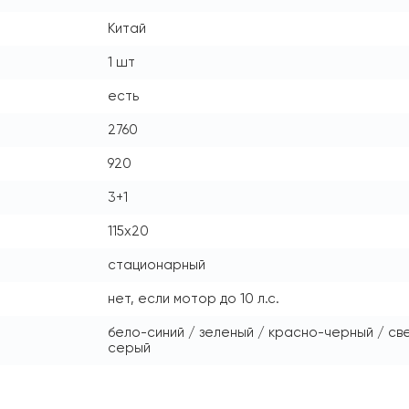
Китай
1 шт
есть
2760
920
3+1
115x20
стационарный
нет, если мотор до 10 л.с.
бело-синий / зеленый / красно-черный / с
серый