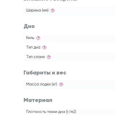
Ширина (мм)
?
Дно
Киль
?
Тип дна
?
Тип слани
?
Габариты и вес
Масса лодки (кг)
?
Материал
Плотность ткани дна (г/м2)