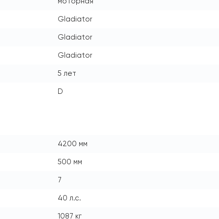
моторная
Gladiator
Gladiator
Gladiator
5 лет
D
4200 мм
500 мм
7
40 л.с.
1087 кг