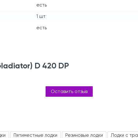
есть
1 шт
есть
ladiator) D 420 DP
Оставить отзыв
дки
Пятиместные лодки
Резиновые лодки
Лодки с тр