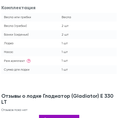
Комплектация
Весла или гребки
Весла
Весла (гребки)
2 шт
Банки (сиденья)
2 шт
Лодка
1 шт
Насос
1 шт
1 шт
Рем.комплект
?
Сумка для лодки
1 шт
Отзывы о лодке Гладиатор (Gladiator) E 330
LT
Отзывов пока нет