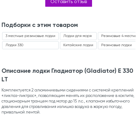
Оставить отзыв
Подборки с этим товаром
3 местные резиновые лодки
Лодки для моря
Резиновые 4 местн
Лодки 330
Китайские лодки
Резиновые лодки
Описание лодки Гладиатор (Gladiator) E 330
LT
Комплектуется 2 алюминиевыми сидениями с системой креплений
«ликпаз-ликтрос», позволяющим менять их расположение в кокпите,
стационарным транцем под мотор до 15 л.с., клапаном избыточного
давления для стравливания излишка воздуха в жаркую погоду,
привальной лентой.