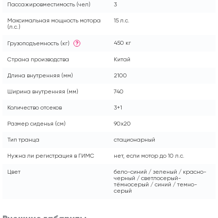
Пассажировместимость (чел)
3
Максимальная мощность мотора
15 л.с.
(л.с.)
450 кг
Грузоподъемность (кг)
?
Страна производства
Китай
Длина внутренняя (мм)
2100
Ширина внутренняя (мм)
740
Количество отсеков
3+1
Размер сиденья (см)
90x20
Тип транца
стационарный
Нужна ли регистрация в ГИМС
нет, если мотор до 10 л.с.
Цвет
бело-синий / зеленый / красно-
черный / светлосерый-
тёмносерый / синий / темно-
серый