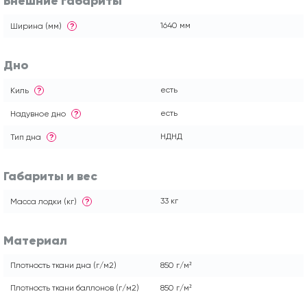
Внешние габариты
1640 мм
Ширина (мм)
?
Дно
есть
Киль
?
есть
Надувное дно
?
НДНД
Тип дна
?
Габариты и вес
33 кг
Масса лодки (кг)
?
Материал
Плотность ткани дна (г/м2)
850 г/м²
Плотность ткани баллонов (г/м2)
850 г/м²