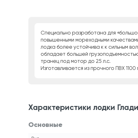
Специально разработана для «большой 
повышенными мореходными качествами 
лодка более устойчива к к сильным во
обладает большей грузоподъемностью
транец под мотор до 25 л.с.
Изготавливается из прочного ПВХ 1100
Характеристики лодки Гладиа
Основные