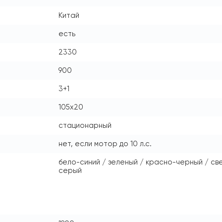
Китай
есть
2330
900
3+1
105x20
стационарный
нет, если мотор до 10 л.с.
бело-синий / зеленый / красно-черный / с
серый