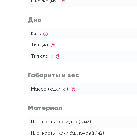
Ширина (мм)
?
Дно
Киль
?
Тип дна
?
Тип слани
?
Габариты и вес
Масса лодки (кг)
?
Материал
Плотность ткани дна (г/м2)
Плотность ткани баллонов (г/м2)