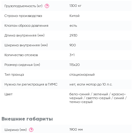
1300 кг
Грузоподъемность (кг)
?
Страна производства
Китай
Клапан сброса давления
есть
Длина внутренняя (мм)
2930
Ширина внутренняя (мм)
900
Количество отсеков
3+1
Размер сиденья (см)
115x20
Тип транца
стационарный
Нужна ли регистрация в ГИМС
нет, если мотор до 10 л.с.
Цвет
бело-синий / зеленый / красно-
черный / светло-серый / синий /
темно-серый
Внешние габариты
1900 мм
Ширина (мм)
?