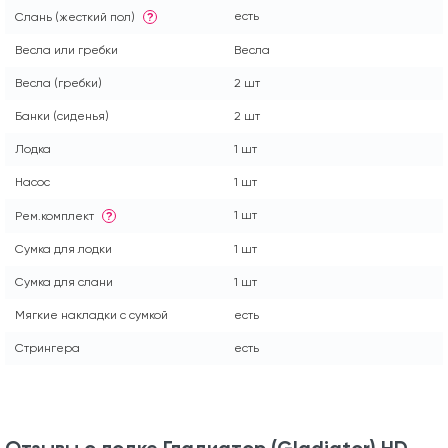
есть
Слань (жесткий пол)
?
Весла или гребки
Весла
Весла (гребки)
2 шт
Банки (сиденья)
2 шт
Лодка
1 шт
Насос
1 шт
1 шт
Рем.комплект
?
Сумка для лодки
1 шт
Сумка для слани
1 шт
Мягкие накладки с сумкой
есть
Стрингера
есть
Отзывы о лодке Гладиатор (Gladiator) HD