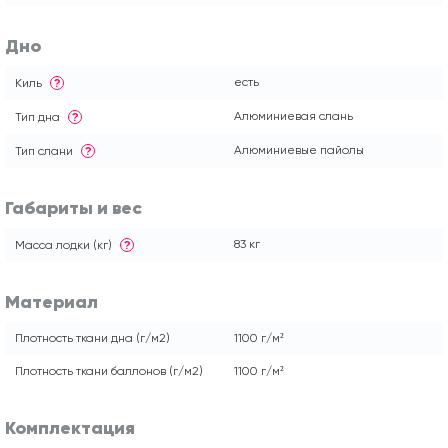
Дно
есть
Киль
?
Алюминиевая слань
Тип дна
?
Алюминиевые пайолы
Тип слани
?
Габариты и вес
83 кг
Масса лодки (кг)
?
Материал
Плотность ткани дна (г/м2)
1100 г/м²
Плотность ткани баллонов (г/м2)
1100 г/м²
Комплектация