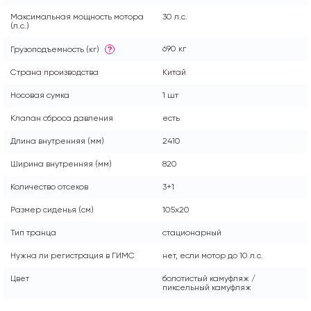
Максимальная мощность мотора
30 л.с.
(л.с.)
690 кг
Грузоподъемность (кг)
?
Страна производства
Китай
Носовая сумка
1 шт
Клапан сброса давления
есть
Длина внутренняя (мм)
2410
Ширина внутренняя (мм)
820
Количество отсеков
3+1
Размер сиденья (см)
105x20
Тип транца
стационарный
Нужна ли регистрация в ГИМС
нет, если мотор до 10 л.с.
Цвет
болотистый камуфляж /
пиксельный камуфляж