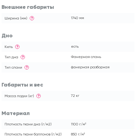
Внешние габариты
1740 мм
Ширина (мм)
?
Дно
есть
Киль
?
Фанерная слань
Тип дна
?
фанерная разборная
Тип слани
?
Габариты и вес
72 кг
Масса лодки (кг)
?
Материал
Плотность ткани дна (г/м2)
1100 г/м²
Плотность ткани баллонов (г/м2)
850 г/м²