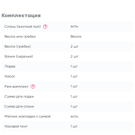
Комплектация
есть
Слань (жесткий пол)
?
Весла или гребки
Весла
Весла (гребки)
2 шт
Банки (сиденья)
2 шт
Лодка
1 шт
Насос
1 шт
1 шт
Рем.комплект
?
Сумка для лодки
1 шт
Сумка для слани
1 шт
Мягкие накладки с сумкой
есть
Носовой тент
1 шт