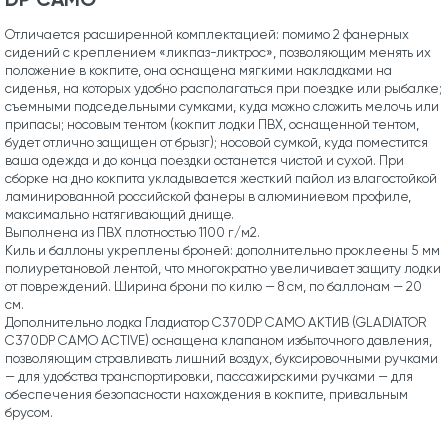
Отличается расширенной комплектацией: помимо 2 фанерных
сидений с креплением «ликпаз-ликтрос», позволяющим менять их
положение в кокпите, она оснащена мягкими накладками на
сиденья, на которых удобно располагаться при поездке или рыбалке;
съемными подседельными сумками, куда можно сложить мелочь или
припасы; носовым тентом (кокпит лодки ПВХ, оснащенной тентом,
будет отлично защищен от брызг); носовой сумкой, куда поместится
ваша одежда и до конца поездки останется чистой и сухой. При
сборке на дно кокпита укладывается жесткий пайол из влагостойкой
ламинированной российской фанеры в алюминиевом профиле,
максимально натягивающий днище.
Выполнена из ПВХ плотностью 1100 г/м2.
Киль и баллоны укреплены броней: дополнительно проклеены 5 мм
полиуретановой лентой, что многократно увеличивает защиту лодки
от повреждений. Ширина брони по килю — 8 см, по баллонам — 20
см.
Дополнительно лодка Гладиатор C370DP CAMO АКТИВ (GLADIATOR
C370DP CAMO ACTIVE) оснащена клапаном избыточного давления,
позволяющим стравливать лишний воздух, буксировочными ручками
— для удобства транспортировки, пассажирскими ручками — для
обеспечения безопасности нахождения в кокпите, привальным
брусом.