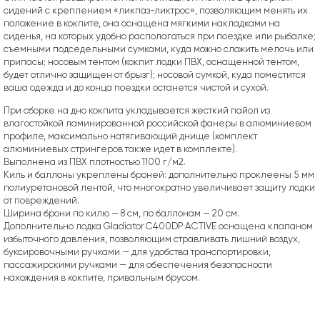
сидений с креплением «ликпаз-ликтрос», позволяющим менять их
положение в кокпите, она оснащена мягкими накладками на
сиденья, на которых удобно располагаться при поездке или рыбалке;
съемными подседельными сумками, куда можно сложить мелочь или
припасы; носовым тентом (кокпит лодки ПВХ, оснащенной тентом,
будет отлично защищен от брызг); носовой сумкой, куда поместится
ваша одежда и до конца поездки останется чистой и сухой.
При сборке на дно кокпита укладывается жесткий пайол из
влагостойкой ламинированной российской фанеры в алюминиевом
профиле, максимально натягивающий днище (комплект
алюминиевых стрингеров также идет в комплекте).
Выполнена из ПВХ плотностью 1100 г/м2.
Киль и баллоны укреплены броней: дополнительно проклеены 5 мм
полиуретановой лентой, что многократно увеличивает защиту лодки
от повреждений.
Ширина брони по килю — 8 см, по баллонам — 20 см.
Дополнительно лодка Gladiator C400DP ACTIVE оснащена клапаном
избыточного давления, позволяющим стравливать лишний воздух,
буксировочными ручками — для удобства транспортировки,
пассажирскими ручками — для обеспечения безопасности
нахождения в кокпите, привальным брусом.