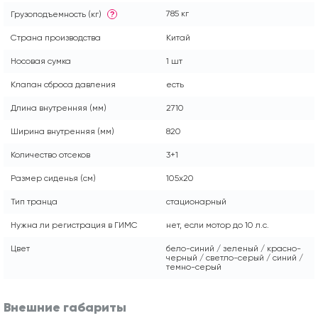
785 кг
Грузоподъемность (кг)
?
Страна производства
Китай
Носовая сумка
1 шт
Клапан сброса давления
есть
Длина внутренняя (мм)
2710
Ширина внутренняя (мм)
820
Количество отсеков
3+1
Размер сиденья (см)
105x20
Тип транца
стационарный
Нужна ли регистрация в ГИМС
нет, если мотор до 10 л.с.
Цвет
бело-синий / зеленый / красно-
черный / светло-серый / синий /
темно-серый
Внешние габариты