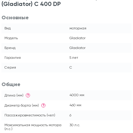
(Gladiator) С 400 DP
Основные
Вид
моторная
Модель
Gladiator
Бренд
Gladiator
Гарантия
5 лет
Серия
C
Общие
4000 мм
Длина (мм)
?
460 мм
Диаметр борта (мм)
?
Пассажировместимость (чел)
6
Максимальная мощность мотора
30 л.с.
(л.с.)