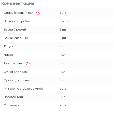
Комплектация
есть
Слань (жесткий пол)
?
Весла или гребки
Весла
Весла (гребки)
2 шт
Банки (сиденья)
2 шт
Лодка
1 шт
Насос
1 шт
1 шт
Рем.комплект
?
Сумка для лодки
1 шт
Сумка для слани
1 шт
Мягкие накладки с сумкой
есть
Носовой тент
1 шт
Стрингера
есть