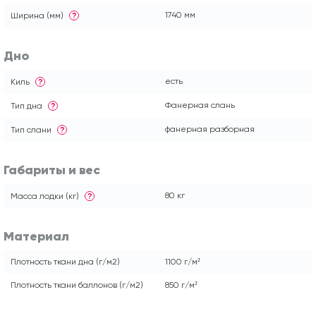
1740 мм
Ширина (мм)
?
Дно
есть
Киль
?
Фанерная слань
Тип дна
?
фанерная разборная
Тип слани
?
Габариты и вес
80 кг
Масса лодки (кг)
?
Материал
Плотность ткани дна (г/м2)
1100 г/м²
Плотность ткани баллонов (г/м2)
850 г/м²