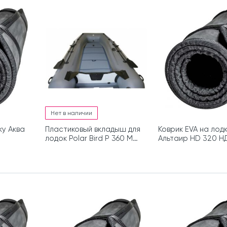
Нет в наличии
ку Аква
Пластиковый вкладыш для
Коврик EVA на лод
лодок Polar Bird P 360 M
Альтаир HD 320 Н
НДНД серия Merlin (Кречет)