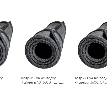
ку
Коврик EVA на лодку
Коврик EVA на лод
Таймень NX 3600 НДНД
Ривьера 3600 СК
PRO
(КОМПАКТ)