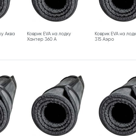
ку Аква
Коврик EVA на лодку
Коврик EVA на лод
Хантер 360 А
315 Аэро