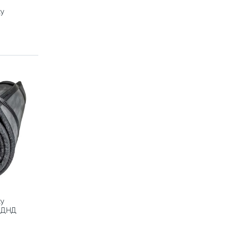
ку
ку
НДНД