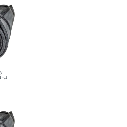
ку
ДНД