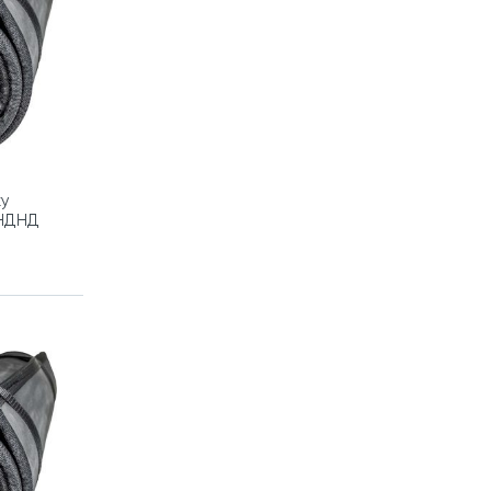
ку
 НДНД