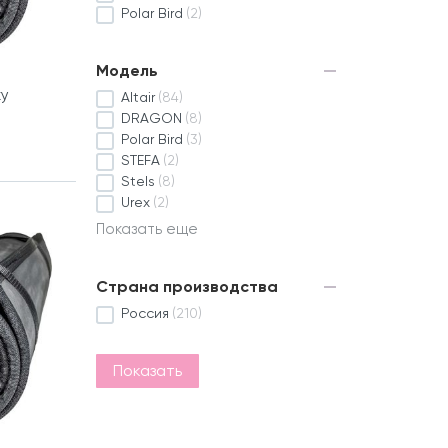
Polar Bird
(2)
Модель
ку
Altair
(84)
DRAGON
(8)
Polar Bird
(3)
STEFA
(2)
Stels
(8)
Urex
(2)
Показать еще
Страна производства
Россия
(210)
Показать