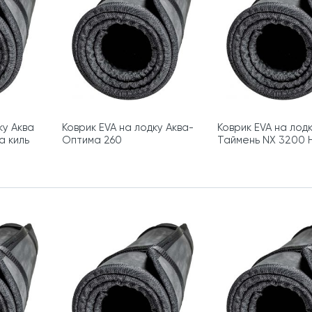
ку Аква
Коврик EVA на лодку Аква-
Коврик EVA на лод
а киль
Оптима 260
Таймень NX 3200