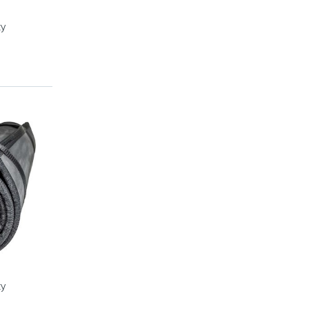
ку
ку