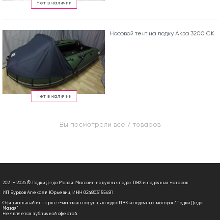
Нет в наличии
Носовой тент на лодку Аква 3200 СК
Нет в наличии
Вы посмотрели все 7 товаров
2021 - 2026 © Лодки Деда Мазая. Магазин надувных лодок ПВХ и лодочных моторов
ИП Бурдов Алексей Юрьевич, ИНН 024803155481
Официальный интернет-магазин надувных лодок ПВХ и лодочных моторов "Лодки Деда
Мазая"
Не является публичной офертой.