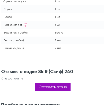
Сумка для лодки
1 шт
Лодка
1 шт
Насос
1 шт
1 шт
Рем.комплект
?
Весла или гребки
Весла
Весла (гребки)
2 шт
Банки (сиденья)
2 шт
Отзывы о лодке Skiff (Скиф) 240
Отзывов пока нет
Оставить отзыв
Подборки с этим товаром