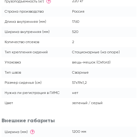
220 кг
Грузоподъемность (кг)
?
Страна производства
Россия
Длина внутренняя (мм)
1760
Ширина внутренняя (мм)
520
Количество отсеков
2
Тип крепления сидений
Стационарные (на опоре)
Упаковка
вещь-мешок (Оxford)
Тип швов
Сварные
Размер сиденья (см)
57x19x1,2
Нужна ли регистрация в ГИМС
нет
Цвет
зеленый / серый
Внешние габариты
1200 мм
Ширина (мм)
?