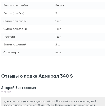
Весла или гребки
Весла
Весла (гребки)
2 шт
Сумка для лодки
1 шт
Сумка для слани
1 шт
Паспорт
1 шт
Банки (сиденья)
2 шт
Стрингера
есть
Отзывы о лодке Адмирал 340 S
Андрей Викторович
18.01.2017
Идеальная лодка для одного рыбака. Я на ней катался по средней
воде не дальше чем на 10 км – 15 км. В этом магазине цена самая