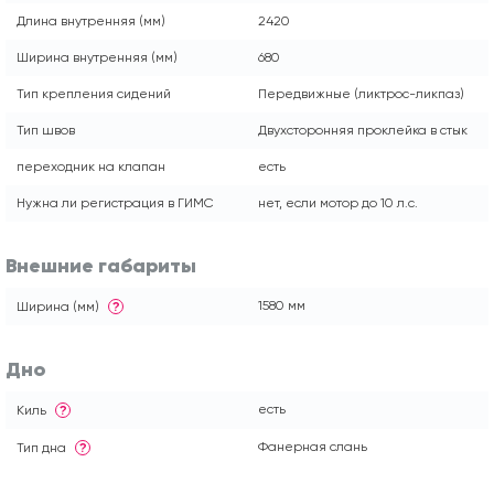
Длина внутренняя (мм)
2420
Ширина внутренняя (мм)
680
Тип крепления сидений
Передвижные (ликтрос-ликпаз)
Тип швов
Двухсторонняя проклейка в стык
переходник на клапан
есть
Нужна ли регистрация в ГИМС
нет, если мотор до 10 л.с.
Внешние габариты
1580 мм
Ширина (мм)
?
Дно
есть
Киль
?
Фанерная слань
Тип дна
?