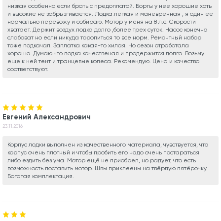
низкая особенно если брать с предоплатой. Борты у нее хорошие хоть
и высокие не забрызгивается. Лодка легкая и маневренная , я один ее
нормально перевожу и собираю. Мотор у меня на 8 л.с. Скорости
хватает. Держит воздух лодка долго ,более трех суток. Насос конечно
слабоват но если никуда торопиться то все норм. Ремонтный набор
тоже подкачал. Заплатка какая-то хилая. Но сезон отработала
хорошо. Думаю что лодка качественая и продержится долго. Возьму
еще к ней тент и транцевые колеса. Рекомендую. Цена и качество
соответствуют.
Евгений Александрович
23.11.2016
Корпус лодки выполнен из качественного материала, чувствуется, что
корпус очень плотный и чтобы пробить его надо очень постараться
либо ездить без ума. Мотор ещё не приобрел, но радует, что есть
возможность поставить мотор. Швы приклеены на твёрдую пятёрочку.
Богатая комплектация.