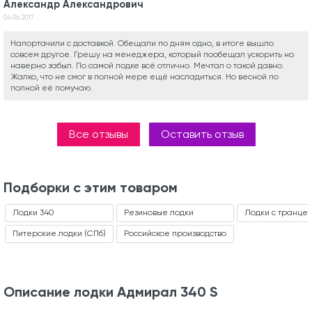
Александр Александрович
04.06.2017
Напортачили с доставкой. Обещали по дням одно, в итоге вышло
совсем другое. Грешу на менеджера, который пообещал ускорить но
наверно забыл. По самой лодке всё отлично. Мечтал о такой давно.
Жалко, что не смог в полной мере ещё насладиться. Но весной по
полной её помучаю.
Все отзывы
Оставить отзыв
Подборки с этим товаром
Лодки 340
Резиновые лодки
Лодки с транце
Питерские лодки (СПб)
Российское производство
Описание лодки Адмирал 340 S