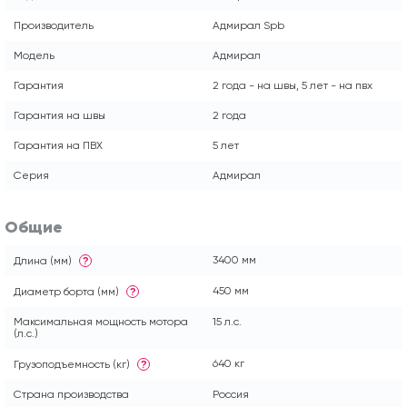
Производитель
Адмирал Spb
Модель
Адмирал
Гарантия
2 года - на швы, 5 лет - на пвх
Гарантия на швы
2 года
Гарантия на ПВХ
5 лет
Серия
Адмирал
Общие
3400 мм
Длина (мм)
?
450 мм
Диаметр борта (мм)
?
Максимальная мощность мотора
15 л.с.
(л.с.)
640 кг
Грузоподъемность (кг)
?
Страна производства
Россия