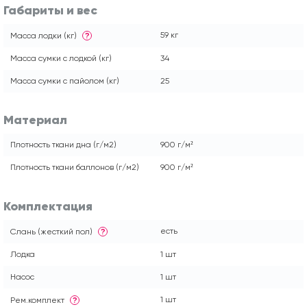
Габариты и вес
59 кг
Масса лодки (кг)
?
Масса сумки с лодкой (кг)
34
Масса сумки с пайолом (кг)
25
Материал
Плотность ткани дна (г/м2)
900 г/м²
Плотность ткани баллонов (г/м2)
900 г/м²
Комплектация
есть
Слань (жесткий пол)
?
Лодка
1 шт
Насос
1 шт
1 шт
Рем.комплект
?