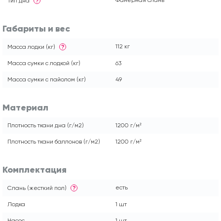
Фанерная слань
Тип дна
?
Габариты и вес
112 кг
Масса лодки (кг)
?
Масса сумки с лодкой (кг)
63
Масса сумки с пайолом (кг)
49
Материал
Плотность ткани дна (г/м2)
1200 г/м²
Плотность ткани баллонов (г/м2)
1200 г/м²
Комплектация
есть
Слань (жесткий пол)
?
Лодка
1 шт
Насос
1 шт