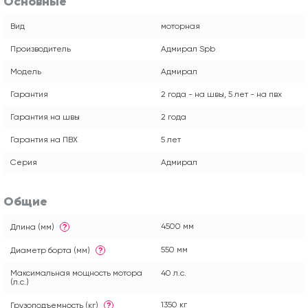
Основные
Вид
моторная
Производитель
Адмирал Spb
Модель
Адмирал
Гарантия
2 года - на швы, 5 лет - на пвх
Гарантия на швы
2 года
Гарантия на ПВХ
5 лет
Серия
Адмирал
Общие
4500 мм
Длина (мм)
?
550 мм
Диаметр борта (мм)
?
Максимальная мощность мотора
40 л.с.
(л.с.)
1350 кг
Грузоподъемность (кг)
?