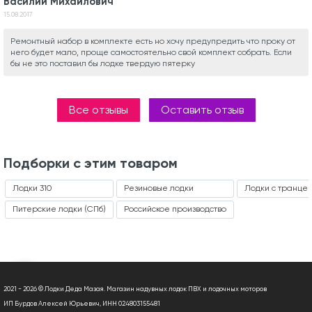
Василий Михайлович
15.08.2017
Ремонтный набор в комплекте есть но хочу предупредить что проку от
него будет мало, проще самостоятельно свой комплект собрать. Если
бы не это поставил бы лодке твердую пятерку
Все отзывы
Оставить отзыв
Подборки с этим товаром
Лодки 310
Резиновые лодки
Лодки с транце
Питерские лодки (СПб)
Российское производство
2021 - 2026 © Лодки Деда Мазая. Магазин надувных лодок ПВХ и лодочных моторов
ИП Бурдов Алексей Юрьевич, ИНН 024803155481