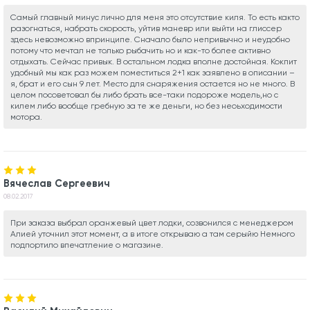
Самый главный минус лично для меня это отсутствие киля. То есть както
разогнаться, набрать скорость, уйтив маневр или выйти на глиссер
здесь невозможно впринципе. Сначало было непривычно и неудобно
потому что мечтал не только рыбачить но и как-то более активно
отдыхать. Сейчас привык. В остальном лодка вполне достойная. Кокпит
удобный мы как раз можем поместиться 2+1 как заявлено в описании –
я, брат и его сын 9 лет. Место для снаряжения остается но не много. В
целом посоветовал бы либо брать все-таки подороже модель,но с
килем либо вообще гребную за те же деньги, но без неоьходимости
мотора.
Вячеслав Сергеевич
08.02.2017
При заказа выбрал оранжевый цвет лодки, созвонился с менеджером
Алией уточнил этот момент, а в итоге открываю а там серыйю Немного
подпортило впечатление о магазине.