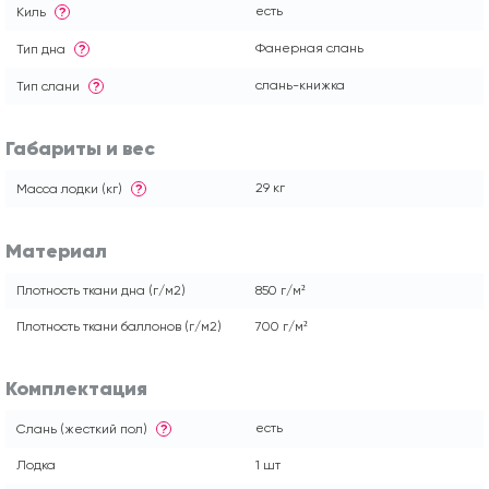
есть
Киль
?
Фанерная слань
Тип дна
?
слань-книжка
Тип слани
?
Габариты и вес
29 кг
Масса лодки (кг)
?
Материал
Плотность ткани дна (г/м2)
850 г/м²
Плотность ткани баллонов (г/м2)
700 г/м²
Комплектация
есть
Слань (жесткий пол)
?
Лодка
1 шт