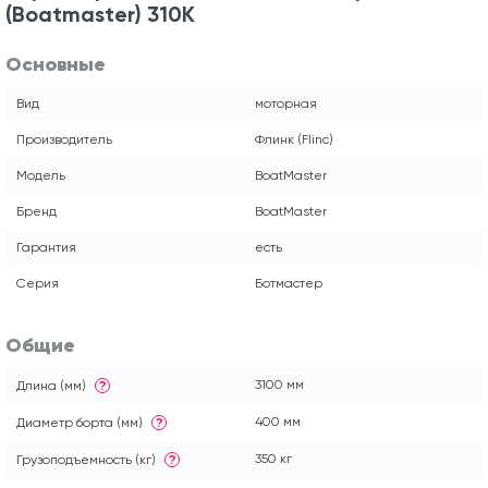
(Boatmaster) 310K
Основные
Вид
моторная
Производитель
Флинк (Flinc)
Модель
BoatMaster
Бренд
BoatMaster
Гарантия
есть
Серия
Ботмастер
Общие
3100 мм
Длина (мм)
?
400 мм
Диаметр борта (мм)
?
350 кг
Грузоподъемность (кг)
?