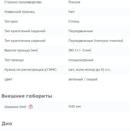
Страна производства
Россия
Навесной транец
Нет
Тип дна
Слань
Тип креплений сидений
Передвижные
Тип крепления сидений
Передвижные (ликтрос-ликпаз)
Высота транца (мм)
390 (+/- 5 мм)
Тип транца
стационарный
Нужна ли регистрация в ГИМС
нет, если мотор до 10 л.с.
Цвет
зеленый / серый
Внешние габариты
1410 мм
Ширина (мм)
?
Дно