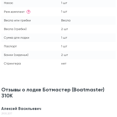
Насос
1 шт
1 шт
Рем.комплект
?
Весла или гребки
Весла
Весла (гребки)
2 шт
Сумка для лодки
1 шт
Паспорт
1 шт
Банки (сиденья)
2 шт
Стрингера
нет
Отзывы о лодке Ботмастер (Boatmaster)
310K
Алексей Васильевич
29.05.2017