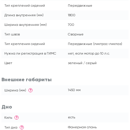
Тип креплений сидений
Передвижные
Длина внутренняя (мм)
1800
Ширина внутренняя (мм)
700
Тип швов
Сварные
Тип крепления сидений
Передвижные (ликтрос-ликпаз)
Нужна ли регистрация в ГИМС
нет, если мотор до 10 л.с.
Цвет
зеленый / серый
Внешние габариты
1450 мм
Ширина (мм)
?
Дно
есть
Киль
?
Фанерная слань
Тип дна
?