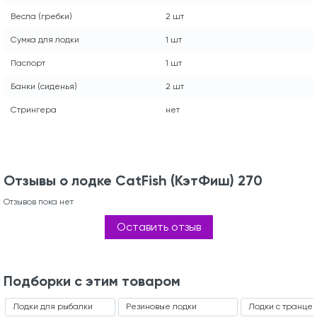
Весла (гребки)
2 шт
Сумка для лодки
1 шт
Паспорт
1 шт
Банки (сиденья)
2 шт
Стрингера
нет
Отзывы о лодке CatFish (КэтФиш) 270
Отзывов пока нет
Оставить отзыв
Подборки с этим товаром
Лодки для рыбалки
Резиновые лодки
Лодки с транце