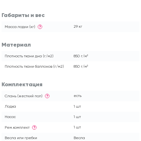
Габариты и вес
29 кг
Масса лодки (кг)
?
Материал
Плотность ткани дна (г/м2)
850 г/м²
Плотность ткани баллонов (г/м2)
850 г/м²
Комплектация
есть
Слань (жесткий пол)
?
Лодка
1 шт
Насос
1 шт
1 шт
Рем.комплект
?
Весла или гребки
Весла