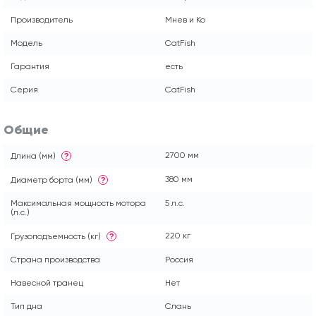
Производитель
Мнев и Ко
Модель
CatFish
Гарантия
есть
Серия
CatFish
Общие
2700 мм
Длина (мм)
?
380 мм
Диаметр борта (мм)
?
Максимальная мощность мотора
5 л.с.
(л.с.)
220 кг
Грузоподъемность (кг)
?
Страна производства
Россия
Навесной транец
Нет
Тип дна
Слань