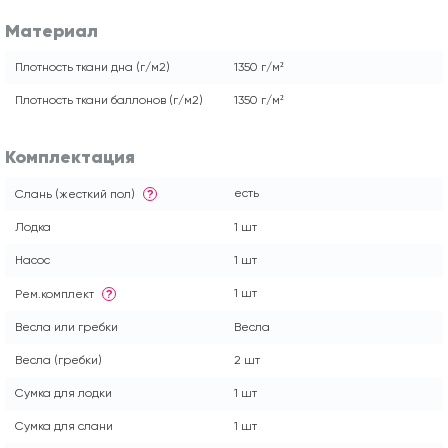
Материал
Плотность ткани дна (г/м2)
1350 г/м²
Плотность ткани баллонов (г/м2)
1350 г/м²
Комплектация
есть
Слань (жесткий пол)
?
Лодка
1 шт
Насос
1 шт
1 шт
Рем.комплект
?
Весла или гребки
Весла
Весла (гребки)
2 шт
Сумка для лодки
1 шт
Сумка для слани
1 шт