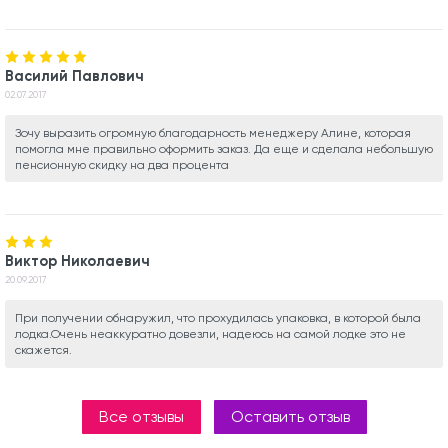
Василий Павлович
02.07.2017
Зочу выразить огромную благодарность менеджеру Алине, которая
помогла мне правильно оформить заказ. Да еще и сделала небольшую
пенсионную скидку на два процента
Виктор Николаевич
20.09.2017
При получении обнаружил, что прохудилась упаковка, в которой была
лодка.Очень неаккуратно довезли, надеюсь на самой лодке это не
скажется.
Все отзывы
Оставить отзыв