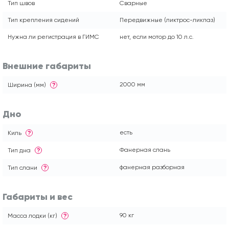
Тип швов
Сварные
Тип крепления сидений
Передвижные (ликтрос-ликпаз)
Нужна ли регистрация в ГИМС
нет, если мотор до 10 л.с.
Внешние габариты
2000 мм
Ширина (мм)
?
Дно
есть
Киль
?
Фанерная слань
Тип дна
?
фанерная разборная
Тип слани
?
Габариты и вес
90 кг
Масса лодки (кг)
?