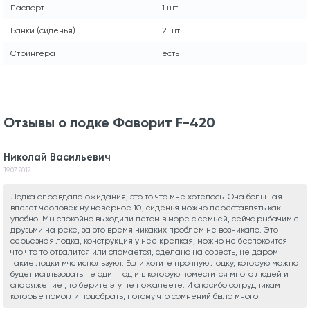
Паспорт
1 шт
Банки (сиденья)
2 шт
Стрингера
есть
Отзывы о лодке Фаворит F-420
Николай Васильевич
19.07.2017
Лодка оправдала ожидания, это то что мне хотелось. Она большая
влезет чеоловек ну наверное 10, сиденья можно переставлять как
удобно. Мы спокойно выходили летом в море с семьей, сейчс рыбачим с
друзьми на реке, за это время никаких проблем не возникало. Это
серьезная лодка, конструкция у нее крепкая, можно не беспокоится
что что то отвалится или сломается, сделано на совесть, не даром
такие лодки мчс используют. Если хотите прочную лодку, которую можно
будет испльзовать не один год и в которую поместится много людей и
снаряжение , то берите эту не пожалеете. И спасибо сотрудникам
которые помогли подобрать, потому что сомнений было много.