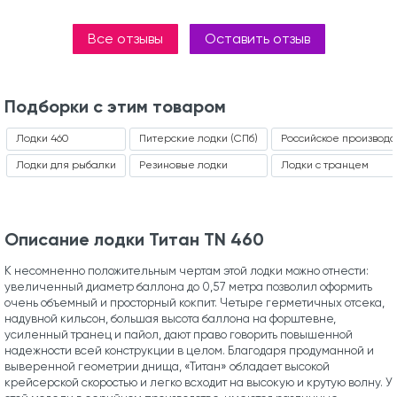
Все отзывы
Оставить отзыв
Подборки с этим товаром
Лодки 460
Питерские лодки (СПб)
Российское производс
Лодки для рыбалки
Резиновые лодки
Лодки с транцем
Описание лодки Титан TN 460
К несомненно положительным чертам этой лодки можно отнести:
увеличенный диаметр баллона до 0,57 метра позволил оформить
очень объемный и просторный кокпит. Четыре герметичных отсека,
надувной кильсон, большая высота баллона на форштевне,
усиленный транец и пайол, дают право говорить повышенной
надежности всей конструкции в целом. Благодаря продуманной и
выверенной геометрии днища, «Титан» обладает высокой
крейсерской скоростью и легко всходит на высокую и крутую волну. У