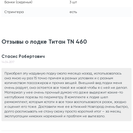
Банки (сиденья)
3 шт
Стрингера
есть
Отзывы о лодке Титан TN 460
Стасис Робертович
14.04.2017
Приобрел эту надувную лодку около месяца назад, использовалась
она мною ну раз 15 точно причем в разных условиях и с разным
количеством пассажиров и прочих вещей. Внешний вид лодки меня
очень радует, она остается все такой же новой чтобы я с ней не делал.
Материал у нее очень прочный думаю что даже выдержит какие-то
неглубокие порезы по периметру. В комплекте к лодке шел
ремкомплект, которым кстати я все таки воспользовался разок, заодно
и оценил его тоже. Доставили мне ее в Нижний Новгород очень быстро,
долго расписывать не стану скажу просто короткий итог – за месяц
эксплуатации никаких нареканий и проблем не вылезало.