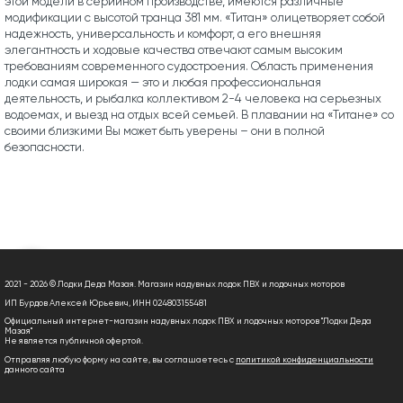
этой модели в серийном производстве, имеются различные
модификации с высотой транца 381 мм. «Титан» олицетворяет собой
надежность, универсальность и комфорт, а его внешняя
элегантность и ходовые качества отвечают самым высоким
требованиям современного судостроения. Область применения
лодки самая широкая — это и любая профессиональная
деятельность, и рыбалка коллективом 2-4 человека на серьезных
водоемах, и выезд на отдых всей семьей. В плавании на «Титане» со
своими близкими Вы может быть уверены – они в полной
безопасности.
2021 - 2026 © Лодки Деда Мазая. Магазин надувных лодок ПВХ и лодочных моторов
ИП Бурдов Алексей Юрьевич, ИНН 024803155481
Официальный интернет-магазин надувных лодок ПВХ и лодочных моторов "Лодки Деда
Мазая"
Не является публичной офертой.
Отправляя любую форму на сайте, вы соглашаетесь с
политикой конфиденциальности
данного сайта