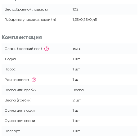
Вес собранной лодки, кг
102
Габариты упаковки лодки (м)
1,35х0,75х0,45
Комплектация
есть
Слань (жесткий пол)
?
Лодка
1 шт
Насос
1 шт
1 шт
Рем.комплект
?
Весла или гребки
Весла
Весла (гребки)
2 шт
Сумка для лодки
1 шт
Сумка для слани
1 шт
Паспорт
1 шт