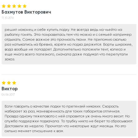
Бахмутов Викторович
11.10.2016
решил наконец и себе купить лодку. Не всегда ведь на чьейто на
рыбалку гонять. Эта понравилась тем что можно и с семьей например
отдыхать. Самое важное это прочность ткани. Не припомню сколько
раз натыкались на бревна, коряги но лодка держится. Борты широкие,
вода вообще не попадает. Дополнительно положили тент, колеса и
еще много всего полезного, сначала даже подумал что перепутали
заказ.
Виктор
04.06.2017
Если говорить о качестве лодки то претензий никаких. Скорость
набирает за раз, маневренность для таких габаритов отличная.
Правда одному тяжеловато с ней справится уж очень много весит. Но
служба поддержки подкачала. То трубку никто не берет то сбрасывают.
Доставили за неделю. Прочитал что некоторые ждут месяцы. Но это
сильно меняет отношение к вам.