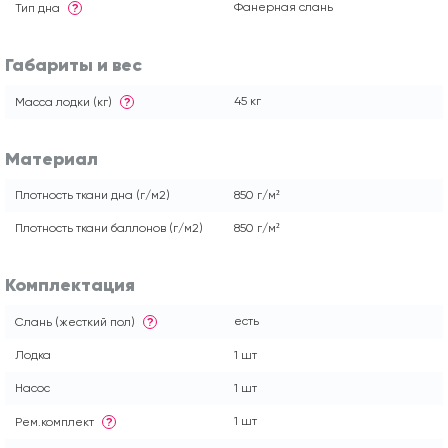
Фанерная слань
Тип дна
?
Габариты и вес
45 кг
Масса лодки (кг)
?
Материал
Плотность ткани дна (г/м2)
850 г/м²
Плотность ткани баллонов (г/м2)
850 г/м²
Комплектация
есть
Слань (жесткий пол)
?
Лодка
1 шт
Насос
1 шт
1 шт
Рем.комплект
?