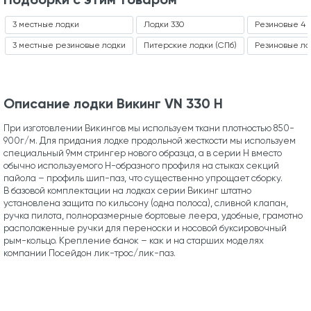
3 местные лодки
Лодки 330
Резиновые 4 
3 местные резиновые лодки
Питерские лодки (СПб)
Резиновые ло
Описание лодки Викинг VN 330 H
При изготовлении Викингов мы используем ткани плотностью 850-
900г/м. Для придания лодке продольной жесткости мы используем
специальный 9мм стрингер нового образца, а в серии H вместо
обычно используемого Н-образного профиля на стыках секций
пайола – профиль шип-паз, что существенно упрощает сборку.
В базовой комплектации на лодках серии Викинг штатно
установлена защита по кильсону (одна полоса), сливной клапан,
ручка пилота, полноразмерные бортовые леера, удобные, грамотно
расположенные ручки для переноски и носовой буксировочный
рым-кольцо. Крепление банок – как и на старших моделях
компании Посейдон лик-трос/лик-паз.