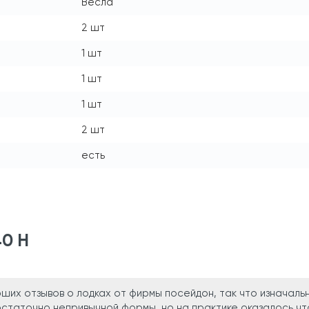
Весла
2 шт
1 шт
1 шт
1 шт
2 шт
есть
40 H
их отзывов о лодках от фирмы посейдон, так что изначаль
остаточно непривычной формы, но на практике оказалось чт