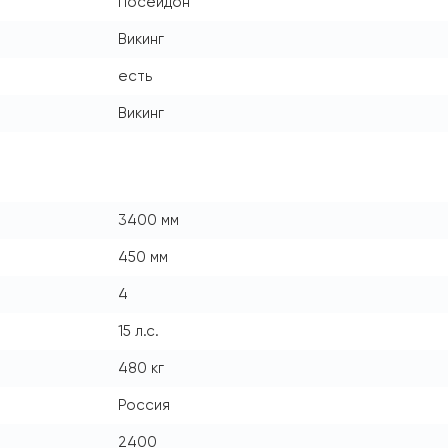
Посейдон
Викинг
есть
Викинг
3400 мм
450 мм
4
15 л.с.
480 кг
Россия
2400