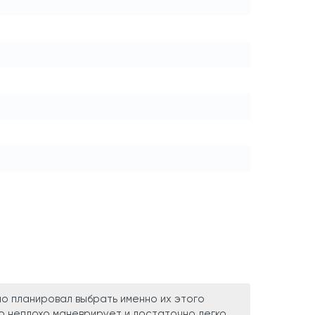
но планировал выбрать именно их этого
о неплохо маневрирует и достаточно легко