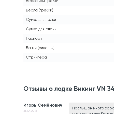
Весла или гребки
Весла (гребки)
Сумка для лодки
Сумка для слани
Паспорт
Банки (сиденья)
Стрингера
Отзывы о лодке Викинг VN 3
Игорь Семёнович
Наслышан много хорош
31.10.2016
производителя.Киль д