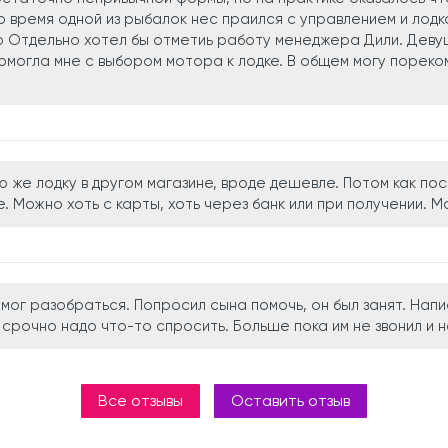
Во время одной из рыбалок нес праился с управлением и лод
ю Отдельно хотел бы отметиь работу менеджера Дили. Деву
омогла мне с выбором мотора к лодке. В общем могу пореком
 же лодку в другом магазине, вроде дешевле. Потом как пос
. Можно хоть с карты, хоть через банк или при получении. 
мог разобраться. Попросил сына помочь, он был занят. Напи
срочно надо что-то спросить. Больше пока им не звонил и н
Все отзывы
Оставить отзыв