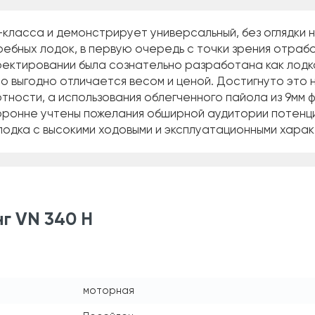
-класса и демонстрирует универсальный, без оглядки н
бных лодок, в первую очередь с точки зрения отрабо
роектировании была сознательно разработана как лодк
о выгодно отличается весом и ценой. Достигнуто это 
отности, а использования облегченного пайола из 9мм
оронне учтены пожелания обширной аудитории потенци
 лодка с высокими ходовыми и эксплуатационными хара
г VN 340 H
моторная