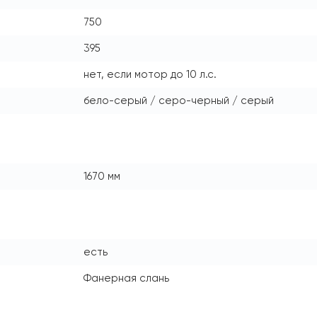
750
395
нет, если мотор до 10 л.с.
бело-серый / серо-черный / серый
1670 мм
есть
Фанерная слань