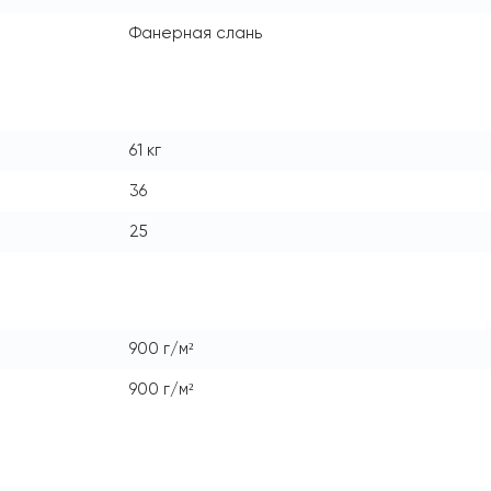
Фанерная слань
61 кг
36
25
900 г/м²
900 г/м²