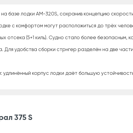
 на базе лодки АМ-320S, сохранив концепцию скорости
 лодке с комфортом могут расположиться до трёх челов
х отсека (5+1 киль). Судно стало более безопасным, к
. Для удобства сборки стрнгер разделён на две части (
: удлинённый корпус лодки даёт большую устойчивость
ал 375 S