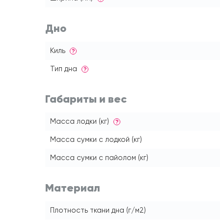
Дно
Киль
?
Тип дна
?
Габариты и вес
Масса лодки (кг)
?
Масса сумки с лодкой (кг)
Масса сумки с пайолом (кг)
Материал
Плотность ткани дна (г/м2)