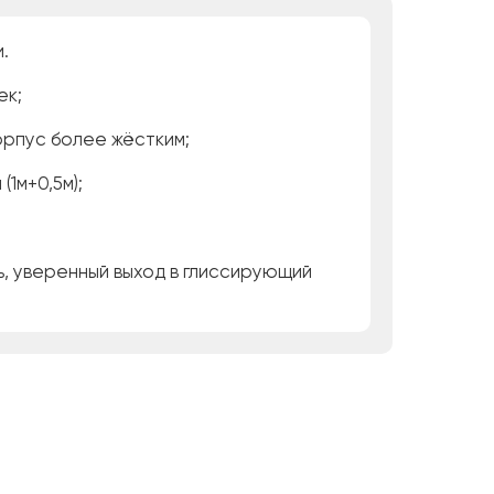
.
ек;
орпус более жёстким;
1м+0,5м);
, уверенный выход в глиссирующий