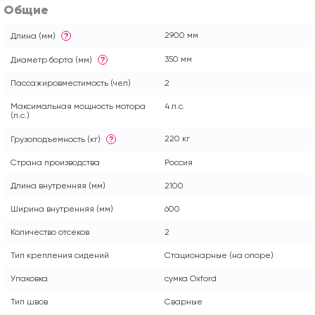
Общие
2900 мм
Длина (мм)
?
350 мм
Диаметр борта (мм)
?
Пассажировместимость (чел)
2
Максимальная мощность мотора
4 л.с.
(л.с.)
220 кг
Грузоподъемность (кг)
?
Страна производства
Россия
Длина внутренняя (мм)
2100
Ширина внутренняя (мм)
600
Количество отсеков
2
Тип крепления сидений
Стационарные (на опоре)
Упаковка
сумка Oxford
Тип швов
Сварные