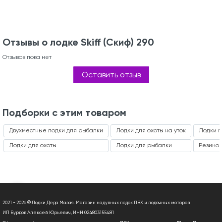
Отзывы о лодке Skiff (Скиф) 290
Отзывов пока нет
Оставить отзыв
Подборки с этим товаром
Двухместные лодки для рыбалки
Лодки для охоты на уток
Лодки п
Лодки для охоты
Лодки для рыбалки
Резинов
2021 - 2026 © Лодки Деда Мазая. Магазин надувных лодок ПВХ и лодочных моторов
ИП Бурдов Алексей Юрьевич, ИНН 024803155481