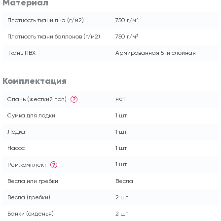
Материал
Плотность ткани дна (г/м2)
750 г/м²
Плотность ткани баллонов (г/м2)
750 г/м²
Ткань ПВХ
Армированная 5-и слойная
Комплектация
нет
Слань (жесткий пол)
?
Сумка для лодки
1 шт
Лодка
1 шт
Насос
1 шт
1 шт
Рем.комплект
?
Весла или гребки
Весла
Весла (гребки)
2 шт
Банки (сиденья)
2 шт