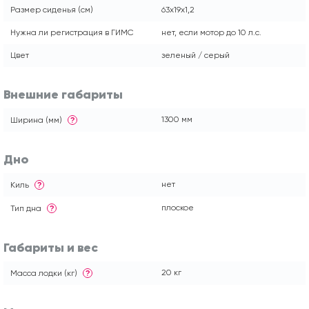
Размер сиденья (см)
63x19x1,2
Нужна ли регистрация в ГИМС
нет, если мотор до 10 л.с.
Цвет
зеленый / серый
Внешние габариты
1300 мм
Ширина (мм)
?
Дно
нет
Киль
?
плоское
Тип дна
?
Габариты и вес
20 кг
Масса лодки (кг)
?