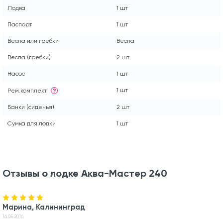
Лодка
1 шт
Паспорт
1 шт
Весла или гребки
Весла
Весла (гребки)
2 шт
Насос
1 шт
1 шт
Рем.комплект
?
Банки (сиденья)
2 шт
Сумка для лодки
1 шт
Отзывы о лодке Аква-Мастер 240
Марина, Калининград
16.05.2016