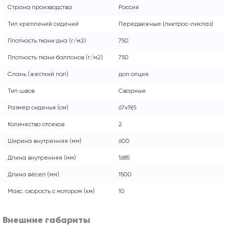
Страна производства
Россия
Тип креплений сидений
Передвижные (ликтрос-ликпаз)
Плотность ткани дна (г/м2)
750
Плотность ткани баллонов (г/м2)
750
Слань (жесткий пол)
доп.опция
Тип швов
Сварные
Размер сиденья (см)
67x19,5
Количество отсеков
2
Ширина внутренняя (мм)
600
Длина внутренняя (мм)
1685
Длина вёсел (мм)
1500
Макс. скорость с мотором (км)
10
Внешние габариты