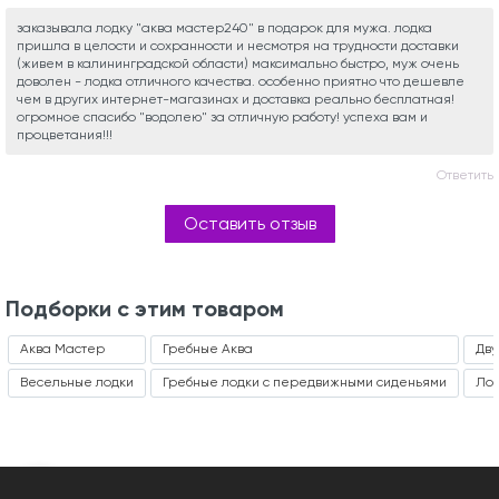
заказывала лодку "аква мастер240" в подарок для мужа. лодка
пришла в целости и сохранности и несмотря на трудности доставки
(живем в калининградской области) максимально быстро, муж очень
доволен - лодка отличного качества. особенно приятно что дешевле
чем в других интернет-магазинах и доставка реально бесплатная!
огромное спасибо "водолею" за отличную работу! успеха вам и
процветания!!!
Ответить
Оставить отзыв
Подборки с этим товаром
Аква Мастер
Гребные Аква
Дву
Весельные лодки
Гребные лодки с передвижными сиденьями
Лод