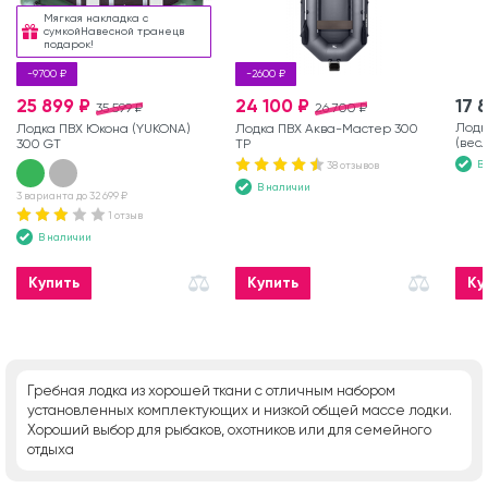
Мягкая накладка с
сумкойНавесной транецв
подарок!
-9700 ₽
-2600 ₽
25 899 ₽
24 100 ₽
17 
35 599 ₽
26 700 ₽
Лодк
Лодка ПВХ Юкона (YUKONA)
Лодка ПВХ Аква-Мастер 300
(вес
300 GT
ТР
В
38 отзывов
В наличии
3 варианта до 32 699 ₽
1 отзыв
В наличии
Купить
Купить
Ку
Гребная лодка из хорошей ткани с отличным набором
установленных комплектующих и низкой общей массе лодки.
Хороший выбор для рыбаков, охотников или для семейного
отдыха