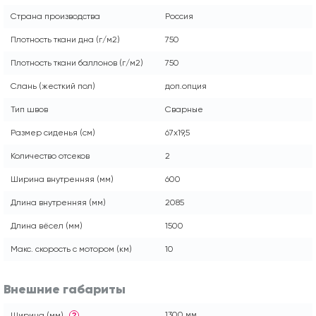
Страна производства
Россия
Плотность ткани дна (г/м2)
750
Плотность ткани баллонов (г/м2)
750
Слань (жесткий пол)
доп.опция
Тип швов
Сварные
Размер сиденья (см)
67x19,5
Количество отсеков
2
Ширина внутренняя (мм)
600
Длина внутренняя (мм)
2085
Длина вёсел (мм)
1500
Макс. скорость с мотором (км)
10
Внешние габариты
1300 мм
Ширина (мм)
?