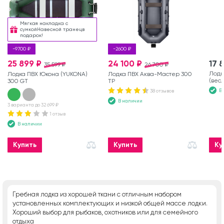
Мягкая накладка с
сумкойНавесной транецв
подарок!
-9700 ₽
-2600 ₽
25 899 ₽
24 100 ₽
17 
35 599 ₽
26 700 ₽
Лодк
Лодка ПВХ Юкона (YUKONA)
Лодка ПВХ Аква-Мастер 300
(вес
300 GT
ТР
В
38 отзывов
В наличии
3 варианта до 32 699 ₽
1 отзыв
В наличии
Купить
Купить
Ку
Гребная лодка из хорошей ткани с отличным набором
установленных комплектующих и низкой общей массе лодки.
Хороший выбор для рыбаков, охотников или для семейного
отдыха