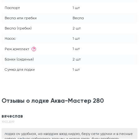
Паспорт
1 шт
Весла или гребки
Весла
Весла (гребки)
2 шт
Насос
1 шт
1 шт
Рем.комплект
?
Банки (сиденья)
2 шт
Сумка для лодки
1 шт
Отзывы о лодке Аква-Мастер 280
вячеслав
19.03.2019
лодка оч удобная, на квадрик взад кидаю, беру сети удочки и в лесные
озёра. сейчас собираюсь транец и мотор взять, буду пробовать