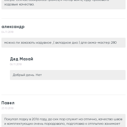
ходовые качества.
александр
04.11.2018
можно ли заказать надувное ,( вкладное дно ) для акма-мастер 280
Дед Мазай
06.11.2018
Добрый день. Нет
Павел
23.10.2018
Покупал лодку в 2016 году, до сих пор служит на отлично, качество швов
и комплектующих очень порадовало, подготовка к отплытию занимает