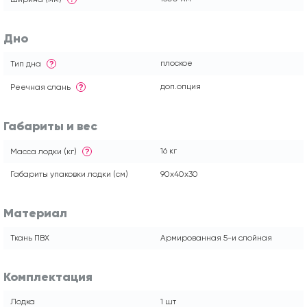
Дно
плоское
Тип дна
?
доп.опция
Реечная слань
?
Габариты и вес
16 кг
Масса лодки (кг)
?
Габариты упаковки лодки (см)
90x40x30
Материал
Ткань ПВХ
Армированная 5-и слойная
Комплектация
Лодка
1 шт