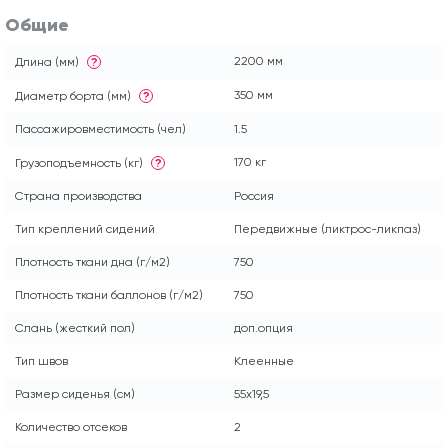
Общие
2200 мм
Длина (мм)
?
350 мм
Диаметр борта (мм)
?
Пассажировместимость (чел)
1.5
170 кг
Грузоподъемность (кг)
?
Страна производства
Россия
Тип креплений сидений
Передвижные (ликтрос-ликпаз)
Плотность ткани дна (г/м2)
750
Плотность ткани баллонов (г/м2)
750
Слань (жесткий пол)
доп.опция
Тип швов
Клеенные
Размер сиденья (см)
55x19,5
Количество отсеков
2