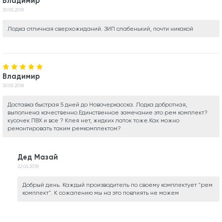
Владимир
30.05.2018
Лодка отличная сверхожиданий. ЗИП слабенький, почти никакой
Владимир
30.05.2018
Доставка быстрая 5 дней до Новочеркасска. Лодка добротная,
выполнена качественно.Единственное замечание это рем комплект?
кусочек ПВХ и все ? Клея нет, жидких латок тоже.Как можно
ремонтировать таким ремкомплектом?
Дед Мазай
22.06.2018
Добрый день. Каждый производитель по своему комплектует "рем
комплект". К сожалению мы на это повлиять не можем