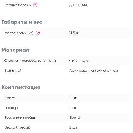
доп.опция
Реечная слань
?
Габариты и вес
11.5 кг
Масса лодки (кг)
?
Материал
Страна-производитель ткани
Финляндия
Ткань ПВХ
Армированная 5-и слойная
Комплектация
Лодка
1 шт
Паспорт
1 шт
Весла или гребки
Весла
Весла (гребки)
2 шт