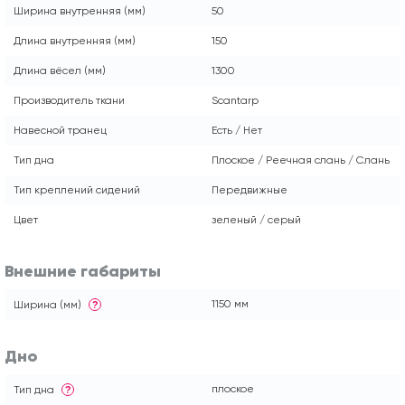
Ширина внутренняя (мм)
50
Длина внутренняя (мм)
150
Длина вёсел (мм)
1300
Производитель ткани
Scantarp
Навесной транец
Есть / Нет
Тип дна
Плоское / Реечная слань / Слань
Тип креплений сидений
Передвижные
Цвет
зеленый / серый
Внешние габариты
1150 мм
Ширина (мм)
?
Дно
плоское
Тип дна
?