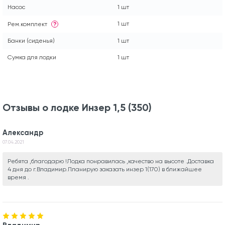
Насос
1 шт
1 шт
Рем.комплект
?
Банки (сиденья)
1 шт
Сумка для лодки
1 шт
Отзывы о лодке Инзер 1,5 (350)
Александр
07.04.2021
Ребята ,благодарю !Лодка понравилась ,качество на высоте .Доставка
4 дня до г.Владимир.Планирую заказать инзер 1(170) в ближайшее
время .