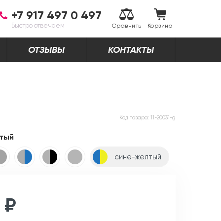
+7 917 497 0 497
Быстро отвечаем
Сравнить
Корзина
ОТЗЫВЫ
КОНТАКТЫ
Код товара:
11-20031-g
тый
сине-желтый
 ₽