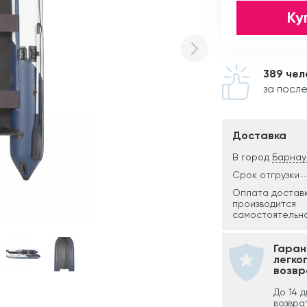
Ку
389 чел
за посл
Доставка
В город
Барнау
Срок отгрузки
Оплата достав
производится
самостоятельно
Гаран
легко
возвр
До 14 
возвра