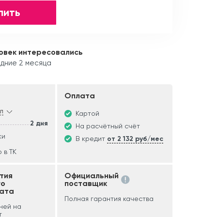
пить
овек интересовались
едние 2 месяца
Оплата
л
Картой
2 дня
На расчётный счёт
ки
В кредит
от 2 132 руб/мес
 в ТК
тия
Официальный
го
поставщик
ата
Полная гарантия качества
дней на
т