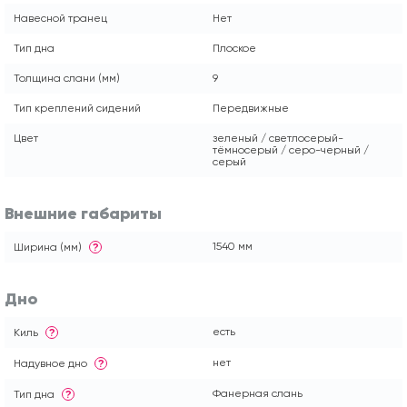
Навесной транец
Нет
Тип дна
Плоское
Толщина слани (мм)
9
Тип креплений сидений
Передвижные
Цвет
зеленый / светлосерый-
тёмносерый / серо-черный /
серый
Внешние габариты
1540 мм
Ширина (мм)
?
Дно
есть
Киль
?
нет
Надувное дно
?
Фанерная слань
Тип дна
?