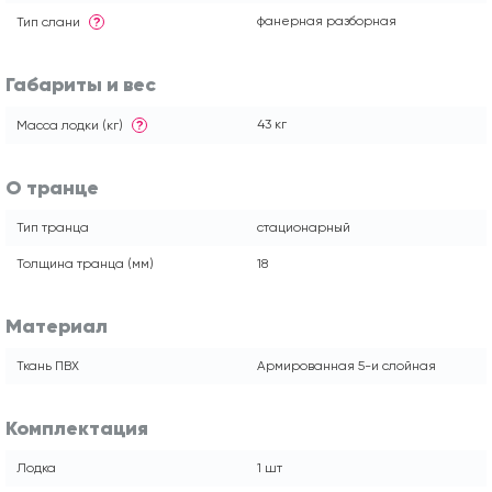
фанерная разборная
Тип слани
?
Габариты и вес
43 кг
Масса лодки (кг)
?
О транце
Тип транца
стационарный
Толщина транца (мм)
18
Материал
Ткань ПВХ
Армированная 5-и слойная
Комплектация
Лодка
1 шт