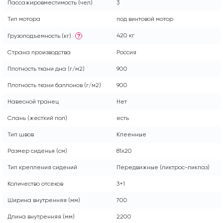
Пассажировместимость (чел)
3
Тип мотора
под винтовой мотор
420 кг
Грузоподъемность (кг)
?
Страна производства
Россия
Плотность ткани дна (г/м2)
900
Плотность ткани баллонов (г/м2)
900
Навесной транец
Нет
Слань (жесткий пол)
есть
Тип швов
Клеенные
Размер сиденья (см)
81x20
Тип крепления сидений
Передвижные (ликтрос-ликпаз)
Количество отсеков
3+1
Ширина внутренняя (мм)
700
Длина внутренняя (мм)
2200