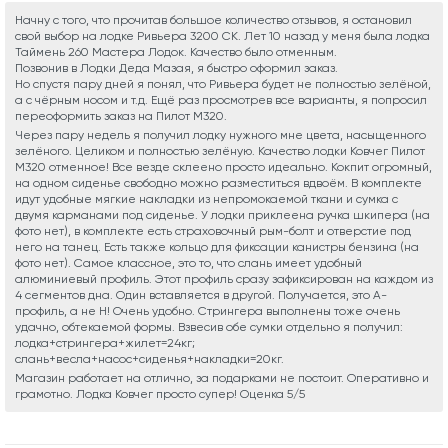
Начну с того, что прочитав большое количество отзывов, я остановил
свой выбор на лодке Ривьера 3200 СК. Лет 10 назад у меня была лодка
Таймень 260 Мастера Лодок. Качество было отменным.
Позвонив в Лодки Деда Мазая, я быстро оформил заказ.
Но спустя пару дней я понял, что Ривьера будет не полностью зелёной,
а с чёрным носом и т.д. Ещё раз просмотрев все варианты, я попросил
переоформить заказ на Пилот М320.
Через пару недель я получил лодку нужного мне цвета, насыщенного
зелёного. Целиком и полностью зелёную. Качество лодки Ковчег Пилот
М320 отменное! Все везде склеено просто идеально. Кокпит огромный,
на одном сиденье свободно можно разместиться вдвоём. В комплекте
идут удобные мягкие накладки из непромокаемой ткани и сумка с
двумя карманами под сиденье. У лодки приклеена ручка шкипера (на
фото нет), в комплекте есть страховочный рым-болт и отверстие под
него на танец. Есть также кольцо для фиксации канистры бензина (на
фото нет). Самое классное, это то, что слань имеет удобный
алюминиевый профиль. Этот профиль сразу зафиксирован на каждом из
4 сегментов дна. Один вставляется в другой. Получается, это А-
профиль, а не Н! Очень удобно. Стрингера выполнены тоже очень
удачно, обтекаемой формы. Взвесив обе сумки отдельно я получил:
лодка+стрингера+жилет=24кг;
слань+весла+насос+сиденья+накладки=20кг.
Магазин работает на отлично, за подарками не постоит. Оперативно и
грамотно. Лодка Ковчег просто супер! Оценка 5/5