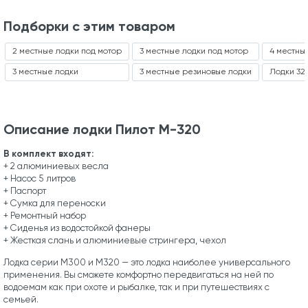
Подборки с этим товаром
2 местные лодки под мотор
3 местные лодки под мотор
4 местны
3 местные лодки
3 местные резиновые лодки
Лодки 32
Описание лодки Пилот М-320
В комплект входят:
+ 2 алюминиевых весла
+ Насос 5 литров
+ Паспорт
+ Сумка для переноски
+ Ремонтный набор
+ Сиденья из водостойкой фанеры
+ Жесткая слань и алюминиевые стрингера, чехол
Лодка серии М300 и М320 — это лодка наиболее универсального
применения. Вы сможете комфортно передвигаться на ней по
водоемам как при охоте и рыбалке, так и при путешествиях с
семьей.