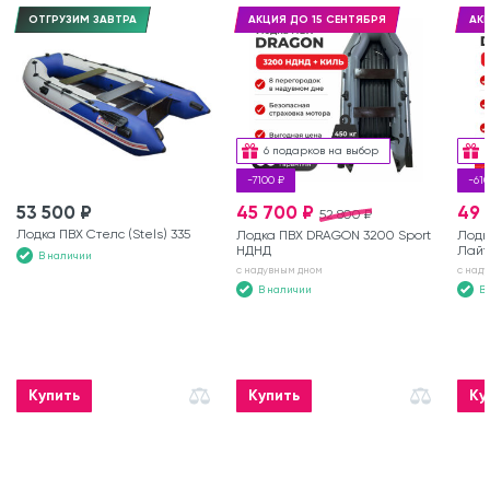
ОТГРУЗИМ ЗАВТРА
АКЦИЯ ДО 15 СЕНТЯБРЯ
АКЦ
6 подарков на выбор
-7100 ₽
-610
53 500 ₽
45 700 ₽
49 
52 800 ₽
Лодка ПВХ Стелс (Stels) 335
Лодка ПВХ DRAGON 3200 Sport
Лодк
НДНД
Лайт
В наличии
с надувным дном
с над
В наличии
В
Купить
Купить
Ку