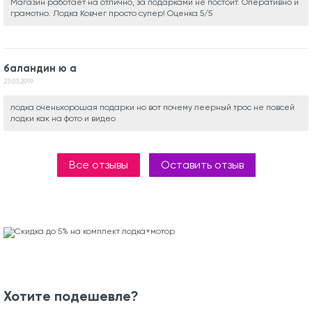
Магазин работает на отлично, за подарками не постоит. Оперативно и
грамотно. Лодка Ковчег просто супер! Оценка 5/5
баландин ю а
23.03.2019
лодка оченьхорошая подарки но вот почему леерный трос не повсей
лодки как на фото и видео
Все отзывы
Оставить отзыв
Хотите подешевле?