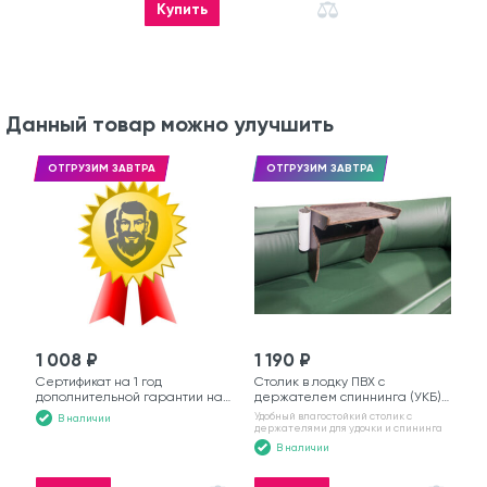
Купить
Данный товар можно улучшить
ОТГРУЗИМ ЗАВТРА
ОТГРУЗИМ ЗАВТРА
1 008 ₽
1 190 ₽
Сертификат на 1 год
Столик в лодку ПВХ с
дополнительной гарантии на
держателем спиннинга (УКБ)
моторную лодку
№6
Удобный влагостойкий столик с
В наличии
держателями для удочки и спининга
В наличии