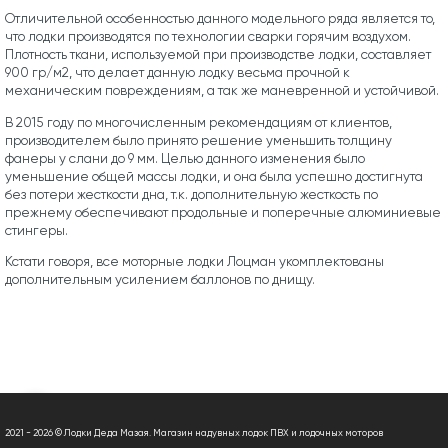
Отличительной особенностью данного модельного ряда является то,
что лодки производятся по технологии сварки горячим воздухом.
Плотность ткани, используемой при производстве лодки, составляет
900 гр/м2, что делает данную лодку весьма прочной к
механическим повреждениям, а так же маневренной и устойчивой.
В 2015 году по многочисленным рекомендациям от клиентов,
производителем было принято решение уменьшить толщину
фанеры у слани до 9 мм. Целью данного изменения было
уменьшение общей массы лодки, и она была успешно достигнута
без потери жесткости дна, т.к. дополнительную жесткость по
прежнему обеспечивают продольные и поперечные алюминиевые
стингеры.
Кстати говоря, все моторные лодки Лоцман укомплектованы
дополнительным усилением баллонов по днищу.
2021 - 2026 © Лодки Деда Мазая. Магазин надувных лодок ПВХ и лодочных моторов