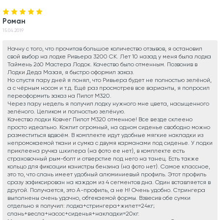
Роман
15.04.2019
Начну с того, что прочитав большое количество отзывов, я остановил
свой выбор на лодке Ривьера 3200 СК. Лет 10 назад у меня была лодка
Таймень 260 Мастера Лодок. Качество было отменным. Позвонив в
Лодки Деда Мазая, я быстро оформил заказ.
Но спустя пару дней я понял, что Ривьера будет не полностью зелёной,
а с чёрным носом и т.д. Ещё раз просмотрев все варианты, я попросил
переоформить заказ на Пилот М320.
Через пару недель я получил лодку нужного мне цвета, насыщенного
зелёного. Целиком и полностью зелёную.
Качество лодки Ковчег Пилот М320 отменное! Все везде склеено
просто идеально. Кокпит огромный, на одном сиденье свободно можно
разместиться вдвоём. В комплекте идут удобные мягкие накладки из
непромокаемой ткани и сумка с двумя карманами под сиденье. У лодки
приклеена ручка шкипера (на фото ее нет), в комплекте есть
страховочный рым-болт и отверстие под него на танец. Есть также
кольцо для фиксации канистры бензина (на фото нет). Самое классное,
это то, что слань имеет удобный алюминиевый профиль. Этот профиль
сразу зафиксирован на каждом из 4 сегментов дна. Один вставляется в
другой. Получается, это А-профиль, а не Н! Очень удобно. Стрингера
выполнены очень удачно, обтекаемой формы. Взвесив обе сумки
отдельно я получил: лодка+стрингера+жилет=24кг;
слань+весла+насос+сиденья+накладки=20кг.