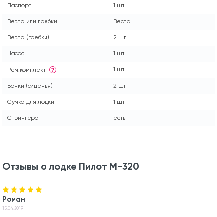
Паспорт
1 шт
Весла или гребки
Весла
Весла (гребки)
2 шт
Насос
1 шт
1 шт
Рем.комплект
?
Банки (сиденья)
2 шт
Сумка для лодки
1 шт
Стрингера
есть
Отзывы о лодке Пилот М-320
Роман
15.04.2019