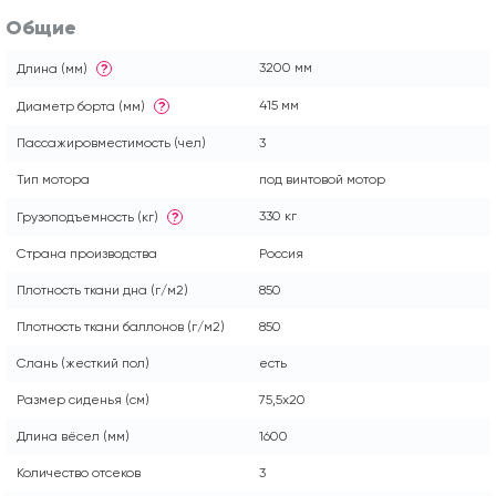
Общие
3200 мм
Длина (мм)
?
415 мм
Диаметр борта (мм)
?
Пассажировместимость (чел)
3
Тип мотора
под винтовой мотор
330 кг
Грузоподъемность (кг)
?
Страна производства
Россия
Плотность ткани дна (г/м2)
850
Плотность ткани баллонов (г/м2)
850
Слань (жесткий пол)
есть
Размер сиденья (см)
75,5x20
Длина вёсел (мм)
1600
Количество отсеков
3