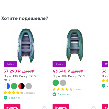
Хотите подешевле?
-5610 ₽
-6160 ₽
-893
37 290 ₽
43 340 ₽
38 
42 900 ₽
49 500 ₽
Лодка ПВХ Инзер 330 V (с
Лодка ПВХ Инзер 350 V
Лодк
килем)
В
3 отзыва
7 отзывов
В наличии
В наличии
Купить
Купить
Ку