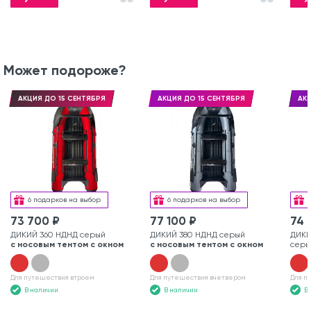
Может подороже?
АКЦИЯ ДО 15 СЕНТЯБРЯ
АКЦИЯ ДО 15 СЕНТЯБРЯ
АКЦ
6 подарков на выбор
6 подарков на выбор
73 700 ₽
77 100 ₽
74 
ДИКИЙ 360 НДНД серый
ДИКИЙ 380 НДНД серый
ДИКИ
с носовым тентом с окном
с носовым тентом с окном
серы
Для путешествия втроем
Для путешествия вчетвером
Для п
В наличии
В наличии
В