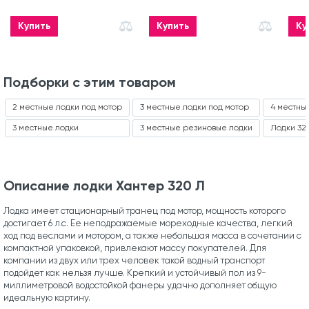
Купить
Купить
Ку
Подборки с этим товаром
2 местные лодки под мотор
3 местные лодки под мотор
4 местны
3 местные лодки
3 местные резиновые лодки
Лодки 32
Описание лодки Хантер 320 Л
Лодка имеет стационарный транец под мотор, мощность которого
достигает 6 л.с. Ее неподражаемые мореходные качества, легкий
ход под веслами и мотором, а также небольшая масса в сочетании с
компактной упаковкой, привлекают массу покупателей. Для
компании из двух или трех человек такой водный транспорт
подойдет как нельзя лучше. Крепкий и устойчивый пол из 9-
миллиметровой водостойкой фанеры удачно дополняет общую
идеальную картину.