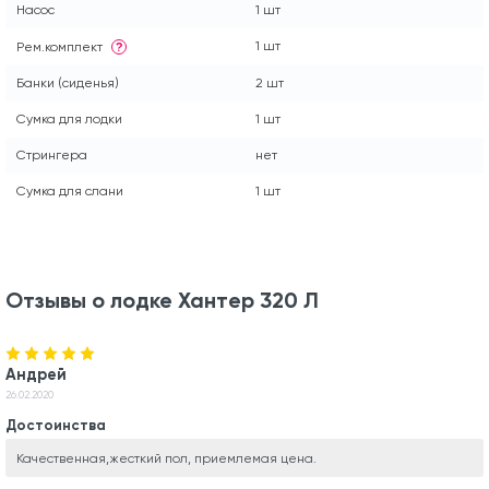
Насос
1 шт
1 шт
Рем.комплект
?
Банки (сиденья)
2 шт
Сумка для лодки
1 шт
Стрингера
нет
Сумка для слани
1 шт
Отзывы о лодке Хантер 320 Л
Андрей
26.02.2020
Достоинства
Качественная,жесткий пол, приемлемая цена.