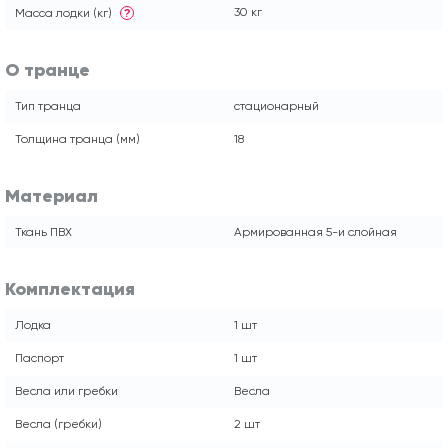
30 кг
Масса лодки (кг)
?
О транце
Тип транца
стационарный
Толщина транца (мм)
18
Материал
Ткань ПВХ
Армированная 5-и слойная
Комплектация
Лодка
1 шт
Паспорт
1 шт
Весла или гребки
Весла
Весла (гребки)
2 шт