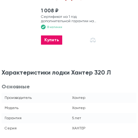
1 008 ₽
Сертификат на 1 год
дополнительной гарантии на
моторную лодку
В наличии
Купить
Характеристики лодки Хантер 320 Л
Основные
Производитель
Хантер
Модель
Хантер
Гарантия
5 лет
Серия
ХАНТЕР