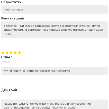
Недостатки
пока не нашел
Комментарий
единственный косяк с задержкой доставки сразу был сглажен двумя
спасжилетами!В остальном все хорошо спасибо магазину лодки деда
мазая.
Павел
24.03.2019
Купил лодку, качество на высоте! Всем советую
Дмитрий
12.03.2019
Лодка пришла. Спасибо огромное. Всё в отличном состоянии,
давление держит. Как лёд сойдёт буду испытывать.