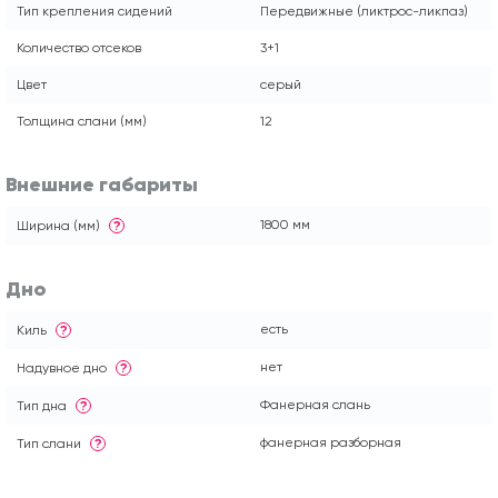
Тип крепления сидений
Передвижные (ликтрос-ликпаз)
Количество отсеков
3+1
Цвет
серый
Толщина слани (мм)
12
Внешние габариты
1800 мм
Ширина (мм)
?
Дно
есть
Киль
?
нет
Надувное дно
?
Фанерная слань
Тип дна
?
фанерная разборная
Тип слани
?