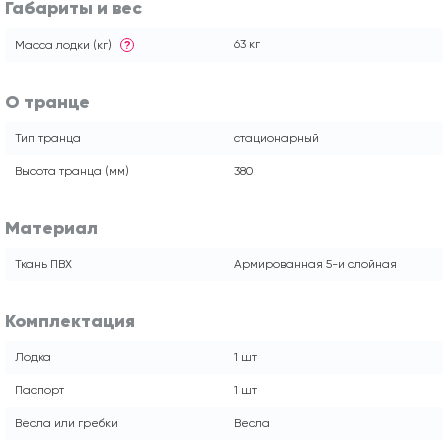
Габариты и вес
63 кг
Масса лодки (кг)
?
О транце
Тип транца
стационарный
Высота транца (мм)
380
Материал
Ткань ПВХ
Армированная 5-и слойная
Комплектация
Лодка
1 шт
Паспорт
1 шт
Весла или гребки
Весла