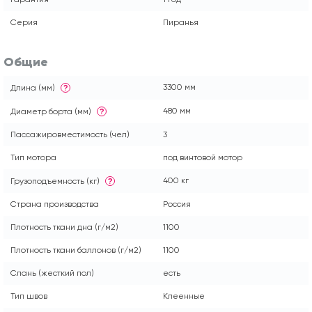
Серия
Пиранья
Общие
3300 мм
Длина (мм)
?
480 мм
Диаметр борта (мм)
?
Пассажировместимость (чел)
3
Тип мотора
под винтовой мотор
400 кг
Грузоподъемность (кг)
?
Страна производства
Россия
Плотность ткани дна (г/м2)
1100
Плотность ткани баллонов (г/м2)
1100
Слань (жесткий пол)
есть
Тип швов
Клеенные