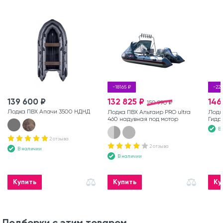
-18165 ₽
-22
139 600 ₽
132 825 ₽
146
150 990 ₽
Лодка ПВХ Апачи 3500 НДНД
Лодка ПВХ Альтаир PRO ultra
Лодк
460 надувная под мотор
Гидр
В
2 отзыва
2 отзыва
В наличии
В наличии
Купить
Купить
Ку
Подборки с этим товаром