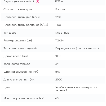
850 кг
Грузоподъемность (кг)
?
Страна производства
Россия
Плотность ткани дна (г/м2)
1250
Плотность ткани баллонов (г/м2)
1100
Тип швов
Клеенные
Размер сиденья (см)
112x24
Тип крепления сидений
Передвижные (ликтрос-ликпаз)
Длина вёсел (мм)
1800
Количество отсеков
3+1
Ширина внутренняя (мм)
870
Длина внутренняя (мм)
2700
Цвет
'комби' светлосерая-черная /
зеленый
Макс. скорость с мотором (км)
60