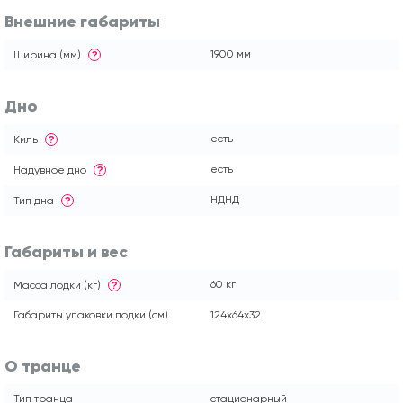
Внешние габариты
1900 мм
Ширина (мм)
?
Дно
есть
Киль
?
есть
Надувное дно
?
НДНД
Тип дна
?
Габариты и вес
60 кг
Масса лодки (кг)
?
Габариты упаковки лодки (см)
124x64x32
О транце
Тип транца
стационарный