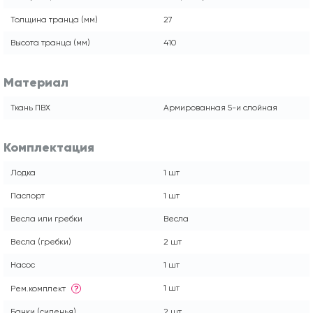
Толщина транца (мм)
27
Высота транца (мм)
410
Материал
Ткань ПВХ
Армированная 5-и слойная
Комплектация
Лодка
1 шт
Паспорт
1 шт
Весла или гребки
Весла
Весла (гребки)
2 шт
Насос
1 шт
1 шт
Рем.комплект
?
Банки (сиденья)
2 шт