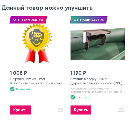
Данный товар можно улучшить
ОТГРУЗИМ ЗАВТРА
ОТГРУЗИМ ЗАВТРА
1 008 ₽
1 190 ₽
Сертификат на 1 год
Столик в лодку ПВХ с
дополнительной гарантии на
держателем спиннинга (УКБ)
моторную лодку
№6
Удобный влагостойкий столик с
В наличии
держателями для удочки и спининга
В наличии
Купить
Купить