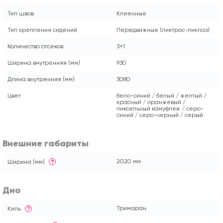
Тип швов
Клеенные
Тип крепления сидений
Передвижные (ликтрос-ликпаз)
Количество отсеков
3+1
Ширина внутренняя (мм)
930
Длина внутренняя (мм)
3080
Цвет
бело-синий / белый / желтый /
красный / оранжевый /
пиксельный камуфляж / серо-
синий / серо-черный / серый
Внешние габариты
2020 мм
Ширина (мм)
?
Дно
Тримаран
Киль
?