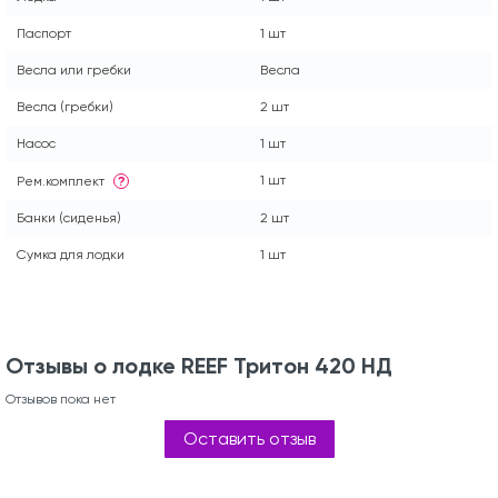
Паспорт
1 шт
Весла или гребки
Весла
Весла (гребки)
2 шт
Насос
1 шт
1 шт
Рем.комплект
?
Банки (сиденья)
2 шт
Сумка для лодки
1 шт
Отзывы о лодке REEF Тритон 420 НД
Отзывов пока нет
Оставить отзыв