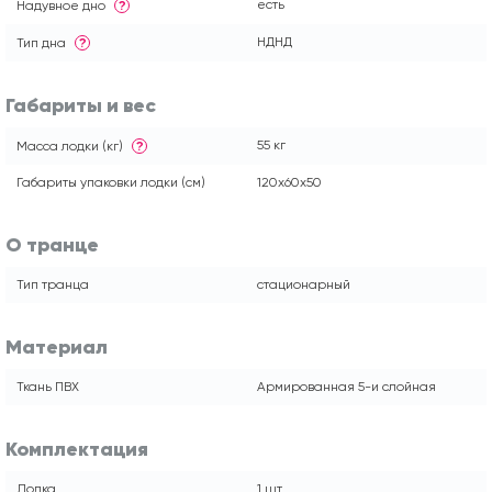
есть
Надувное дно
?
НДНД
Тип дна
?
Габариты и вес
55 кг
Масса лодки (кг)
?
Габариты упаковки лодки (см)
120x60x50
О транце
Тип транца
стационарный
Материал
Ткань ПВХ
Армированная 5-и слойная
Комплектация
Лодка
1 шт