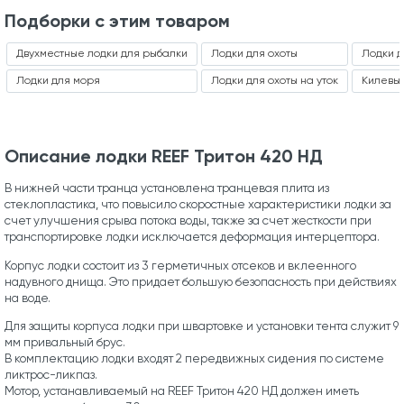
Подборки с этим товаром
Двухместные лодки для рыбалки
Лодки для охоты
Лодки д
Лодки для моря
Лодки для охоты на уток
Килевые
Описание лодки REEF Тритон 420 НД
В нижней части транца установлена транцевая плита из
стеклопластика, что повысило скоростные характеристики лодки за
счет улучшения срыва потока воды, также за счет жесткости при
транспортировке лодки исключается деформация интерцептора.
Корпус лодки состоит из 3 герметичных отсеков и вклеенного
надувного днища. Это придает большую безопасность при действиях
на воде.
Для защиты корпуса лодки при швартовке и установки тента служит 9
мм привальный брус.
В комплектацию лодки входят 2 передвижных сидения по системе
ликтрос-ликпаз.
Мотор, устанавливаемый на REEF Тритон 420 НД должен иметь